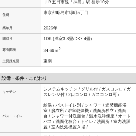
ＪＲ五日市線「拝島」駅 徒歩10分
東京都昭島市緑町5丁目
住所
2026年
築年月
1DK (洋室3.8畳/DK7.4畳)
間取り
2
34.69ｍ
専有面積
東南
主要採光面
設備・条件・こだわり
システムキッチン / グリル付 / ガスコンロ / ガ
キッチン
スレンジ付 / 2口コンロ / ガスコンロ可 /
給湯 / バストイレ別 / シャワー / 追焚機能浴
室 / 脱衣所 / 浴室乾燥機 / 洗面所独立 / 洗面
台 / シャワー付洗面台 / 温水洗浄便座 / オート
バス・トイレ
バス / 洗面化粧台 / トイレ / 洗面所 / 室内洗濯
置 / 室内洗濯機置き場 /