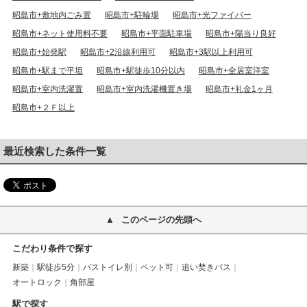
昭島市+敷地内ごみ置
昭島市+駐輪場
昭島市+光ファイバー
昭島市+ネット使用料不要
昭島市+平面駐車場
昭島市+陽当り良好
昭島市+始発駅
昭島市+2沿線利用可
昭島市+3駅以上利用可
昭島市+駅まで平坦
昭島市+駅徒歩10分以内
昭島市+全居室洋室
昭島市+室内洗濯置
昭島市+室内洗濯機置き場
昭島市+礼金1ヶ月
昭島市+２Ｆ以上
最近検索した条件一覧
このページの先頭へ
こだわり条件で探す
新築
駅徒歩5分
バストイレ別
ペット可
追い焚きバス
オートロック
角部屋
駅で探す