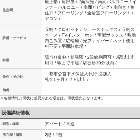
最上階 / 角部屋 / 2面採光 / 南面バルコニー / イ
ンナーバルコニー / 南面リビング / 南向き / 角
住空間
住戸 / フローリング / 全居室フローリング / エ
アコン /
収納 / クロゼット / シューズボックス / 収納ス
ペース / TVインターホン / 宅配ボックス / 敷地
設備・サービス
内ごみ置 / 駐輪場 / 光ファイバー / ネット使用
料不要 / 平面駐車場 /
陽当り良好 / 始発駅 / 2沿線利用可 / 3駅以上利
特徴
用可 / 駅まで平坦 / 駅徒歩10分以内 /
都市公営下水保証人代行:必加入
条件・その他
礼金1ヶ月 / ２Ｆ以上 /
-
備考
※各種情報と現状に差異がある場合は、現状優先となります。
設備詳細情報
アパート / 木造
種別 / 構造
2階 / 2階
所在階 / 階数