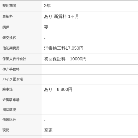
2年
契約期間
あり 新賃料 1ヶ月
更新料
要
損保
-
鍵交換代
消毒施工料17,050円
他初期費用
初回保証料 10000円
保証人代行会社
仲介手数料
バイク置き場
あり 8,800円
駐車場
近隣駐車場
周辺環境
-
借家区分
空家
現況