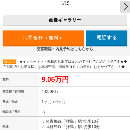
1/15
画像ギャラリー
電話する
空室確認・内見予約はこちらから
★インターネット掲載のお部屋はまとめて当社でご紹介可能です★◆
ポイント
立川周辺のお部屋探しは地域密着、情報量ＮＯ１の当社におまかせ下さい！◆
9.05万円
賃料
4,000円 / -
共益費 / 管理費
1ヶ月 / 0ヶ月
敷金 / 礼金
- / -
保証金 / 敷引
ＪＲ青梅線「拝島」駅 徒歩10分
西武拝島線「拝島」駅 徒歩10分
交通