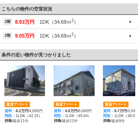
042-521-6330
こちらの物件の空室状況
2
2階
8.93万円
1DK（34.69ｍ
）
2
2階
9.05万円
1DK（34.69ｍ
）
条件の近い物件が見つかりました
賃貸アパート
賃貸アパート
賃貸アパート
賃料：
8.2万円
/4,000円
賃料：
9.6万円
/6,000円
賃料：
8.7万円
/3,50
間取：
1LDK（42.15）
間取：
1LDK（45.04）
間取：
1LDK（38.0
拝島
/徒歩11分
拝島
/徒歩12分
拝島
/徒歩9分