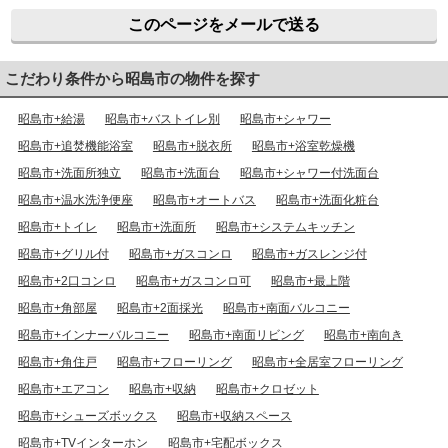
このページをメールで送る
こだわり条件から昭島市の物件を探す
昭島市+給湯
昭島市+バストイレ別
昭島市+シャワー
昭島市+追焚機能浴室
昭島市+脱衣所
昭島市+浴室乾燥機
昭島市+洗面所独立
昭島市+洗面台
昭島市+シャワー付洗面台
昭島市+温水洗浄便座
昭島市+オートバス
昭島市+洗面化粧台
昭島市+トイレ
昭島市+洗面所
昭島市+システムキッチン
昭島市+グリル付
昭島市+ガスコンロ
昭島市+ガスレンジ付
昭島市+2口コンロ
昭島市+ガスコンロ可
昭島市+最上階
昭島市+角部屋
昭島市+2面採光
昭島市+南面バルコニー
昭島市+インナーバルコニー
昭島市+南面リビング
昭島市+南向き
昭島市+角住戸
昭島市+フローリング
昭島市+全居室フローリング
昭島市+エアコン
昭島市+収納
昭島市+クロゼット
昭島市+シューズボックス
昭島市+収納スペース
昭島市+TVインターホン
昭島市+宅配ボックス