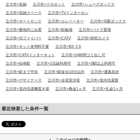
立川市+収納
立川市+クロゼット
立川市+シューズボックス
立川市+収納スペース
立川市+TVインターホン
立川市+オートロック
立川市+エレベーター
立川市+宅配ボックス
立川市+敷地内ごみ置
立川市+駐輪場
立川市+バイク置場
立川市+光ファイバー
立川市+CATV
立川市+防犯カメラ
立川市+ネット使用料不要
立川市+BS･CS
立川市+CATVインターネット
立川市+24時間ゴミ出し可
立川市+始発駅
立川市+2沿線利用可
立川市+3駅以上利用可
立川市+駅まで平坦
立川市+駅徒歩10分以内
立川市+通風良好
立川市+デザイナーズ
立川市+全居室洋室
立川市+室内洗濯置
立川市+室内洗濯機置き場
立川市+敷金1ヶ月
立川市+礼金1ヶ月
最近検索した条件一覧
このページの先頭へ