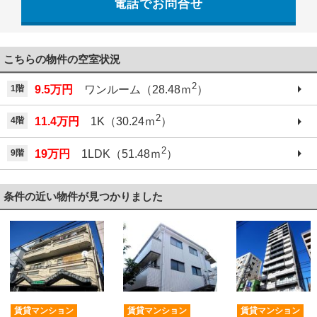
電話でお問合せ
042-521-6330
こちらの物件の空室状況
2
1階
9.5万円
ワンルーム（28.48ｍ
）
2
4階
11.4万円
1K（30.24ｍ
）
2
9階
19万円
1LDK（51.48ｍ
）
条件の近い物件が見つかりました
賃貸マンション
賃貸マンション
賃貸マンション