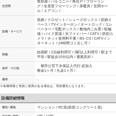
角部屋 / バルコニー / 角住戸 / フローリン
グ / 全居室フローリング / 床暖房 / 玄関ホー
住空間
ル / エアコン /
収納 / クロゼット / シューズボックス / 収納ス
ペース / TVインターホン / オートロック / エレ
ベーター / 宅配ボックス / 敷地内ごみ置 / 駐輪
設備・サービス
場 / バイク置場 / 光ファイバー / CATV / 防犯カ
メラ / ネット使用料不要 / BS･CS / CATVイン
ターネット / 24時間ゴミ出し可 /
始発駅 / 2沿線利用可 / 3駅以上利用可 / 駅まで
特徴
平坦 / 駅徒歩10分以内 / 通風良好 /
都市公営下水保証人代行:必加入
条件・その他
敷金1ヶ月 / 礼金1ヶ月 /
-
備考
※各種情報と現状に差異がある場合は、現状優先となります。
設備詳細情報
マンション / RC造(鉄筋コンクリート造)
種別 / 構造