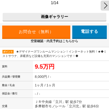
1/14
画像ギャラリー
電話する
空室確認・内見予約はこちらから
★デザイナーズワンルームマンション！インターネット無料！★◆ミ
ポイント
ストサウナ、床暖房など設備も充実のマンションです！◆
9.5万円
賃料
8,000円 / -
共益費 / 管理費
1ヶ月 / 1ヶ月
敷金 / 礼金
- / -
保証金 / 敷引
ＪＲ中央線「立川」駅 徒歩7分
多摩都市モノレール「立川北」駅 徒歩6分
交通