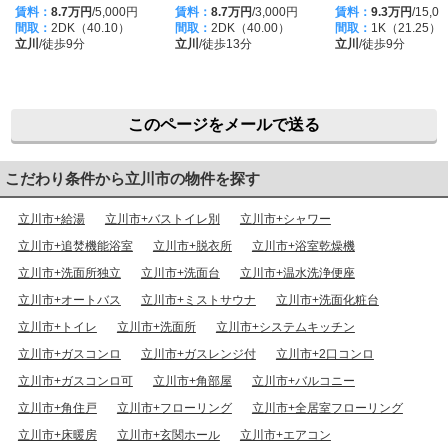
賃料：
8.7万円
/5,000円
賃料：
8.7万円
/3,000円
賃料：
9.3万円
/15,0
間取：
2DK（40.10）
間取：
2DK（40.00）
間取：
1K（21.25）
立川
/徒歩9分
立川
/徒歩13分
立川
/徒歩9分
このページをメールで送る
こだわり条件から立川市の物件を探す
立川市+給湯
立川市+バストイレ別
立川市+シャワー
立川市+追焚機能浴室
立川市+脱衣所
立川市+浴室乾燥機
立川市+洗面所独立
立川市+洗面台
立川市+温水洗浄便座
立川市+オートバス
立川市+ミストサウナ
立川市+洗面化粧台
立川市+トイレ
立川市+洗面所
立川市+システムキッチン
立川市+ガスコンロ
立川市+ガスレンジ付
立川市+2口コンロ
立川市+ガスコンロ可
立川市+角部屋
立川市+バルコニー
立川市+角住戸
立川市+フローリング
立川市+全居室フローリング
立川市+床暖房
立川市+玄関ホール
立川市+エアコン