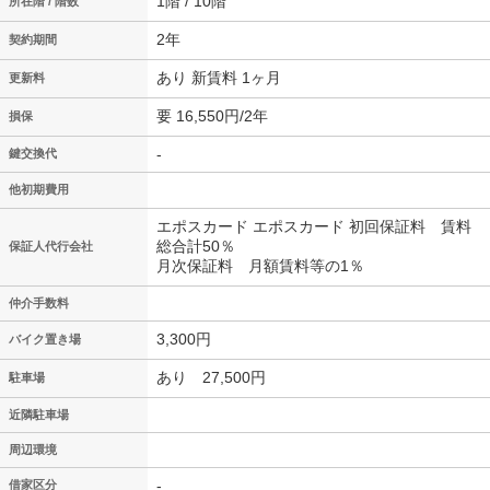
1階 / 10階
所在階 / 階数
2年
契約期間
あり 新賃料 1ヶ月
更新料
要 16,550円/2年
損保
-
鍵交換代
他初期費用
エポスカード エポスカード 初回保証料 賃料
総合計50％
保証人代行会社
月次保証料 月額賃料等の1％
仲介手数料
3,300円
バイク置き場
あり 27,500円
駐車場
近隣駐車場
周辺環境
-
借家区分