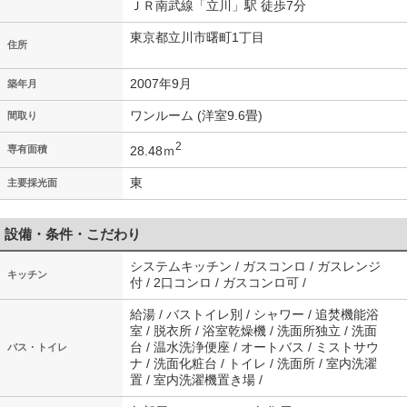
ＪＲ南武線「立川」駅 徒歩7分
東京都立川市曙町1丁目
住所
2007年9月
築年月
ワンルーム (洋室9.6畳)
間取り
2
28.48ｍ
専有面積
東
主要採光面
設備・条件・こだわり
システムキッチン / ガスコンロ / ガスレンジ
キッチン
付 / 2口コンロ / ガスコンロ可 /
給湯 / バストイレ別 / シャワー / 追焚機能浴
室 / 脱衣所 / 浴室乾燥機 / 洗面所独立 / 洗面
台 / 温水洗浄便座 / オートバス / ミストサウ
バス・トイレ
ナ / 洗面化粧台 / トイレ / 洗面所 / 室内洗濯
置 / 室内洗濯機置き場 /