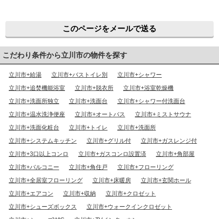
このページをメールで送る
こだわり条件から立川市の物件を探す
立川市+給湯
立川市+バストイレ別
立川市+シャワー
立川市+追焚機能浴室
立川市+脱衣所
立川市+浴室乾燥機
立川市+洗面所独立
立川市+洗面台
立川市+シャワー付洗面台
立川市+温水洗浄便座
立川市+オートバス
立川市+ミストサウナ
立川市+洗面化粧台
立川市+トイレ
立川市+洗面所
立川市+システムキッチン
立川市+グリル付
立川市+ガスレンジ付
立川市+3口以上コンロ
立川市+ガスコンロ設置済
立川市+角部屋
立川市+バルコニー
立川市+角住戸
立川市+フローリング
立川市+全居室フローリング
立川市+床暖房
立川市+玄関ホール
立川市+エアコン
立川市+収納
立川市+クロゼット
立川市+シューズボックス
立川市+ウォークインクロゼット