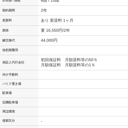
6階 / 10階
所在階 / 階数
2年
契約期間
あり 新賃料 1ヶ月
更新料
要 16,550円/2年
損保
44,000円
鍵交換代
他初期費用
初回保証料 月額賃料等の50％
保証人代行会社
月額保証料 月額賃料等の1％
仲介手数料
バイク置き場
駐車場
近隣駐車場
周辺環境
-
借家区分