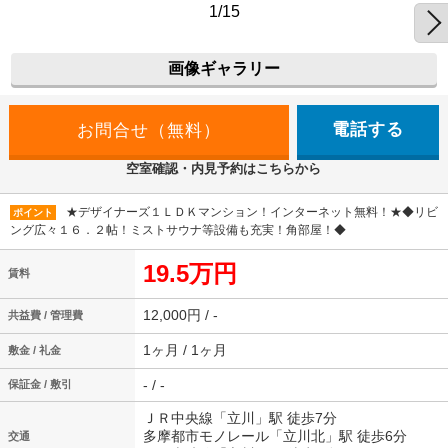
1/15
画像ギャラリー
電話する
空室確認・内見予約はこちらから
★デザイナーズ１ＬＤＫマンション！インターネット無料！★◆リビ
ポイント
ング広々１６．２帖！ミストサウナ等設備も充実！角部屋！◆
19.5万円
賃料
12,000円 / -
共益費 / 管理費
1ヶ月 / 1ヶ月
敷金 / 礼金
- / -
保証金 / 敷引
ＪＲ中央線「立川」駅 徒歩7分
多摩都市モノレール「立川北」駅 徒歩6分
交通