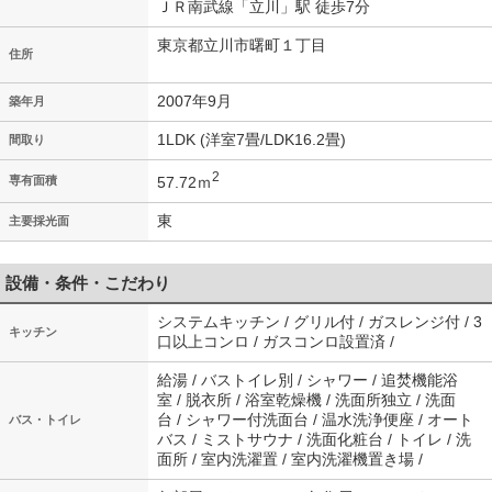
ＪＲ南武線「立川」駅 徒歩7分
東京都立川市曙町１丁目
住所
2007年9月
築年月
1LDK (洋室7畳/LDK16.2畳)
間取り
2
57.72ｍ
専有面積
東
主要採光面
設備・条件・こだわり
システムキッチン / グリル付 / ガスレンジ付 / 3
キッチン
口以上コンロ / ガスコンロ設置済 /
給湯 / バストイレ別 / シャワー / 追焚機能浴
室 / 脱衣所 / 浴室乾燥機 / 洗面所独立 / 洗面
台 / シャワー付洗面台 / 温水洗浄便座 / オート
バス・トイレ
バス / ミストサウナ / 洗面化粧台 / トイレ / 洗
面所 / 室内洗濯置 / 室内洗濯機置き場 /