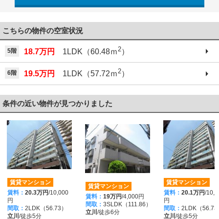
042-521-6330
こちらの物件の空室状況
2
5階
18.7万円
1LDK（60.48ｍ
）
2
6階
19.5万円
1LDK（57.72ｍ
）
条件の近い物件が見つかりました
賃貸マンション
賃貸マンション
賃貸マンション
賃料：
20.3万円
/10,000
賃料：
20.1万円
/10,
賃料：
19万円
/4,000円
円
円
間取：
3SLDK（111.86）
間取：
2LDK（56.73）
間取：
2LDK（56.7
立川
/徒歩6分
立川
/徒歩5分
立川
/徒歩5分