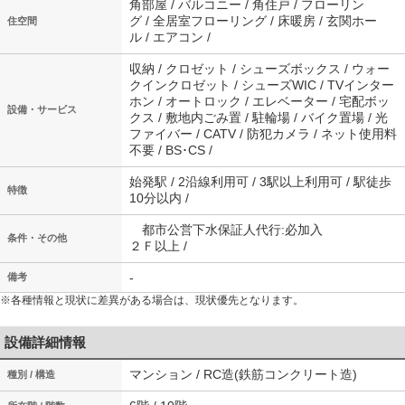
角部屋 / バルコニー / 角住戸 / フローリン
グ / 全居室フローリング / 床暖房 / 玄関ホー
住空間
ル / エアコン /
収納 / クロゼット / シューズボックス / ウォー
クインクロゼット / シューズWIC / TVインター
ホン / オートロック / エレベーター / 宅配ボッ
設備・サービス
クス / 敷地内ごみ置 / 駐輪場 / バイク置場 / 光
ファイバー / CATV / 防犯カメラ / ネット使用料
不要 / BS･CS /
始発駅 / 2沿線利用可 / 3駅以上利用可 / 駅徒歩
特徴
10分以内 /
都市公営下水保証人代行:必加入
条件・その他
２Ｆ以上 /
-
備考
※各種情報と現状に差異がある場合は、現状優先となります。
設備詳細情報
マンション / RC造(鉄筋コンクリート造)
種別 / 構造