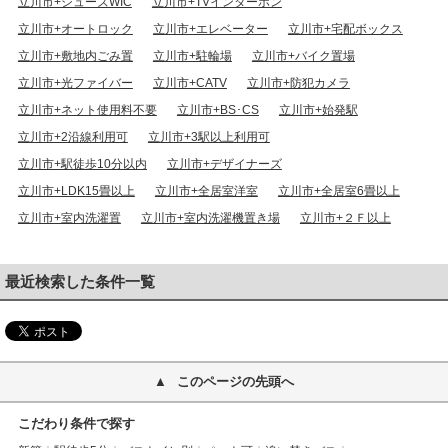
立川市+シューズWIC
立川市+TVインターホン
立川市+オートロック
立川市+エレベーター
立川市+宅配ボックス
立川市+敷地内ごみ置
立川市+駐輪場
立川市+バイク置場
立川市+光ファイバー
立川市+CATV
立川市+防犯カメラ
立川市+ネット使用料不要
立川市+BS･CS
立川市+始発駅
立川市+2沿線利用可
立川市+3駅以上利用可
立川市+駅徒歩10分以内
立川市+デザイナーズ
立川市+LDK15畳以上
立川市+全居室洋室
立川市+全居室6畳以上
立川市+室内洗濯置
立川市+室内洗濯機置き場
立川市+２Ｆ以上
最近検索した条件一覧
このページの先頭へ
こだわり条件で探す