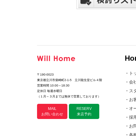
Ho
・
ト
〒190-0023
東京都立川市柴崎町2-1-5 立川龍生堂ビル４階
・
会
営業時間 10:00～18:30
・
ス
定休日 毎週水曜日
（１月～３月までは無休で営業しております）
・
お
・
オ
MAIL
RESERV
お問い合わせ
来店予約
・
採
・
お
・
各