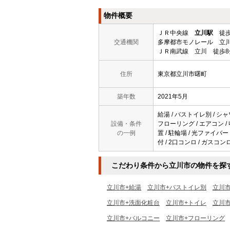
物件概要
ＪＲ中央線
立川駅
徒歩
交通機関
多摩都市モノレール 立川
ＪＲ南武線 立川 徒歩8
住所
東京都立川市曙町
築年数
2021年5月
給湯 / バストイレ別 / シャ
設備・条件
フローリング / エアコン /
の一例
置 / 駐輪場 / 光ファイバー
付 / 2口コンロ / ガスコン
こだわり条件から立川市の物件を探
立川市+給湯
立川市+バストイレ別
立川
立川市+洗面化粧台
立川市+トイレ
立川市
立川市+バルコニー
立川市+フローリング