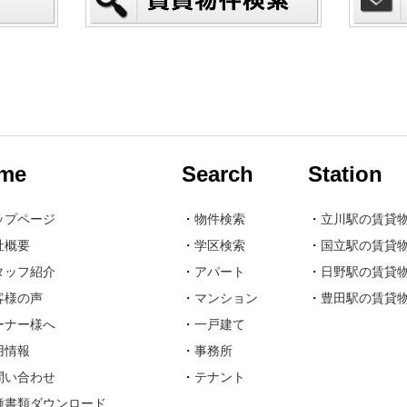
me
Search
Station
ップページ
・
物件検索
・
立川駅の賃貸
社概要
・
学区検索
・
国立駅の賃貸
タッフ紹介
・
アパート
・
日野駅の賃貸
客様の声
・
マンション
・
豊田駅の賃貸
ーナー様へ
・
一戸建て
用情報
・
事務所
問い合わせ
・
テナント
種書類ダウンロード