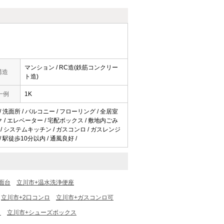
マンション / RC造(鉄筋コンクリー
構造
ト造)
一例
1K
 / 洗面所 / バルコニー / フローリング / 全居室
ク / エレベーター / 宅配ボックス / 敷地内ごみ
出し可 / システムキッチン / ガスコンロ / ガスレンジ
/ 駅徒歩10分以内 / 通風良好 /
面台
立川市+温水洗浄便座
立川市+2口コンロ
立川市+ガスコンロ可
ト
立川市+シューズボックス