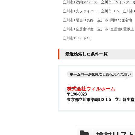
立川市+収納スペース
立川市+TVインター
立川市+光ファイバー
立川市+CS
立川市+
立川市+陽当り良好
立川市+閑静な住宅地
立川市+全居室洋室
立川市+全居室6畳以上
立川市+ペット可
最近検索した条件一覧
株式会社ウィルホーム
〒190-0023
東京都立川市柴崎町2-1-5 立川龍生