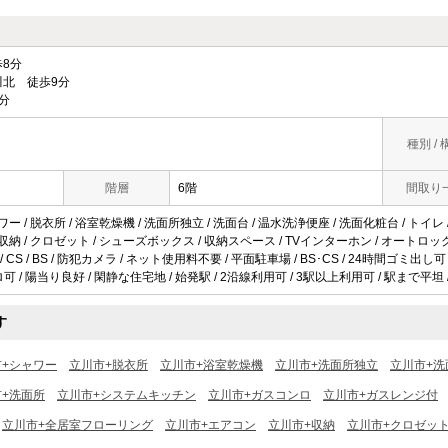
8分
北 徒歩9分
分
種別 / 
階層
6階
間取り
ワー / 脱衣所 / 浴室乾燥機 / 洗面所独立 / 洗面台 / 温水洗浄便座 / 洗面化粧台 / トイレ
 収納 / クロゼット / シューズボックス / 収納スペース / TVインターホン / オートロッ
 / CS / BS / 防犯カメラ / ネット使用料不要 / 平面駐車場 / BS･CS / 24時間ゴミ
ロ可 / 陽当り良好 / 閑静な住宅地 / 始発駅 / 2沿線利用可 / 3駅以上利用可 / 駅まで平坦 
す
市+シャワー
立川市+脱衣所
立川市+浴室乾燥機
立川市+洗面所独立
立川市+洗
+洗面所
立川市+システムキッチン
立川市+ガスコンロ
立川市+ガスレンジ付
立川市+全居室フローリング
立川市+エアコン
立川市+収納
立川市+クロゼッ