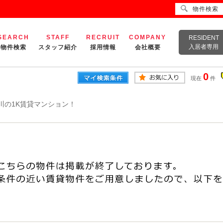
物件検索
SEARCH
STAFF
RECRUIT
COMPANY
RESIDENT
入居者専用
物件検索
スタッフ紹介
採用情報
会社概要
0
現在
件
川の1K賃貸マンション！