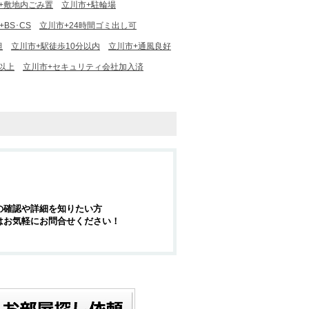
+敷地内ごみ置
立川市+駐輪場
BS･CS
立川市+24時間ゴミ出し可
坦
立川市+駅徒歩10分以内
立川市+通風良好
以上
立川市+セキュリティ会社加入済
の確認や詳細を知りたい方
はお気軽にお問合せください！