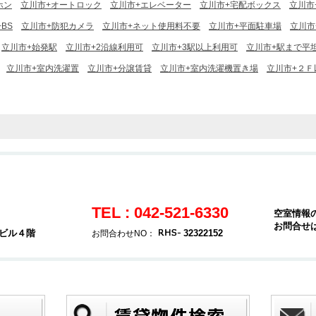
ホン
立川市+オートロック
立川市+エレベーター
立川市+宅配ボックス
立川市
BS
立川市+防犯カメラ
立川市+ネット使用料不要
立川市+平面駐車場
立川市+
立川市+始発駅
立川市+2沿線利用可
立川市+3駅以上利用可
立川市+駅まで平
立川市+室内洗濯置
立川市+分譲賃貸
立川市+室内洗濯機置き場
立川市+２Ｆ
TEL : 042-521-6330
空室情報
お問合せ
堂ビル４階
32322152
お問合わせNO：