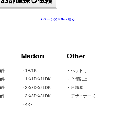
▲ページのTOPへ戻る
Madori
Other
物件
・
1R/1K
・
ペット可
物件
・
1K/1DK/1LDK
・
２階以上
物件
・
2K/2DK/2LDK
・
角部屋
物件
・
3K/3DK/3LDK
・
デザイナーズ
・
4K～