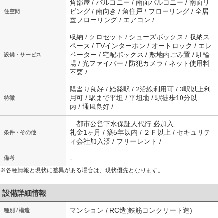
角部屋 / バルコニー / 南面バルコニー / 南面リ
ビング / 南向き / 角住戸 / フローリング / 全居
住空間
室フローリング / エアコン /
収納 / クロゼット / シューズボックス / 収納ス
ペース / TVインターホン / オートロック / エレ
ベーター / 宅配ボックス / 敷地内ごみ置 / 駐輪
設備・サービス
場 / 光ファイバー / 防犯カメラ / ネット使用料
不要 /
陽当り良好 / 始発駅 / 2沿線利用可 / 3駅以上利
用可 / 駅まで平坦 / 平坦地 / 駅徒歩10分以
特徴
内 / 通風良好 /
都市公営下水保証人代行:必加入
礼金1ヶ月 / 築5年以内 / ２Ｆ以上 / セキュリテ
条件・その他
ィ会社加入済 / フリーレント /
-
備考
※各種情報と現状に差異がある場合は、現状優先となります。
設備詳細情報
マンション / RC造(鉄筋コンクリート造)
種別 / 構造