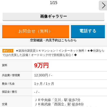
1/15
画像ギャラリー
電話する
空室確認・内見予約はこちらから
★築浅分譲賃貸１Ｋマンション！インターネット無料！★◆分譲なら
ポイント
ではの充実した設備！オートロック付で防犯面も安心！◆
9万円
賃料
12,000円 / -
共益費 / 管理費
1ヶ月 / 1ヶ月
敷金 / 礼金
- / -
保証金 / 敷引
ＪＲ中央線「立川」駅 徒歩7分
ＪＲ南武線「西国立」駅 徒歩8分
交通