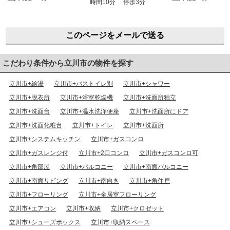
時間10分 停歩3分
このページをメールで送る
こだわり条件から立川市の物件を探す
立川市+給湯
立川市+バストイレ別
立川市+シャワー
立川市+脱衣所
立川市+浴室乾燥機
立川市+洗面所独立
立川市+洗面台
立川市+温水洗浄便座
立川市+洗面所にドア
立川市+洗面化粧台
立川市+トイレ
立川市+洗面所
立川市+システムキッチン
立川市+ガスコンロ
立川市+ガスレンジ付
立川市+2口コンロ
立川市+ガスコンロ可
立川市+角部屋
立川市+バルコニー
立川市+南面バルコニー
立川市+南面リビング
立川市+南向き
立川市+角住戸
立川市+フローリング
立川市+全居室フローリング
立川市+エアコン
立川市+収納
立川市+クロゼット
立川市+シューズボックス
立川市+収納スペース