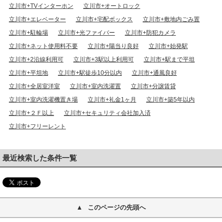
立川市+TVインターホン
立川市+オートロック
立川市+エレベーター
立川市+宅配ボックス
立川市+敷地内ごみ置
立川市+駐輪場
立川市+光ファイバー
立川市+防犯カメラ
立川市+ネット使用料不要
立川市+陽当り良好
立川市+始発駅
立川市+2沿線利用可
立川市+3駅以上利用可
立川市+駅まで平坦
立川市+平坦地
立川市+駅徒歩10分以内
立川市+通風良好
立川市+全居室洋室
立川市+室内洗濯置
立川市+分譲賃貸
立川市+室内洗濯機置き場
立川市+礼金1ヶ月
立川市+築5年以内
立川市+２Ｆ以上
立川市+セキュリティ会社加入済
立川市+フリーレント
最近検索した条件一覧
このページの先頭へ