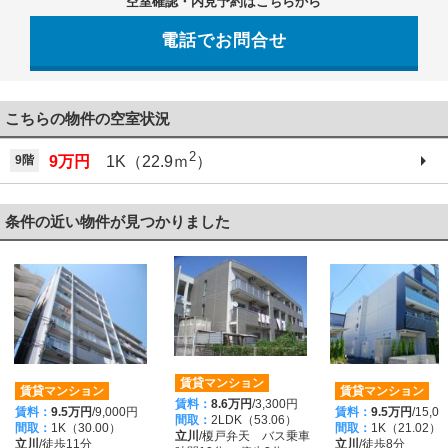
空室確認・内見予約はこちらから
電話でお問合せ
042-521-6330
こちらの物件の空室状況
2
9階
9万円
1K（22.9ｍ
）
条件の近い物件が見つかりました
賃貸マンション
賃貸マンション
賃貸マンション
賃料：
8.6万円
/3,300円
賃料：
9.5万円
/9,000円
賃料：
9.5万円
/15,0
間取：
2LDK（53.06）
間取：
1K（30.00）
間取：
1K（21.02）
立川
/榎戸弁天 バス乗車
立川
/徒歩11分
立川
/徒歩8分