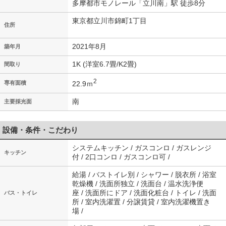
多摩都市モノレール「立川南」駅 徒歩8分
東京都立川市錦町1丁目
住所
2021年8月
築年月
1K (洋室6.7畳/K2畳)
間取り
2
22.9ｍ
専有面積
南
主要採光面
設備・条件・こだわり
システムキッチン / ガスコンロ / ガスレンジ
キッチン
付 / 2口コンロ / ガスコンロ可 /
給湯 / バストイレ別 / シャワー / 脱衣所 / 浴室
乾燥機 / 洗面所独立 / 洗面台 / 温水洗浄便
座 / 洗面所にドア / 洗面化粧台 / トイレ / 洗面
バス・トイレ
所 / 室内洗濯置 / 分譲賃貸 / 室内洗濯機置き
場 /