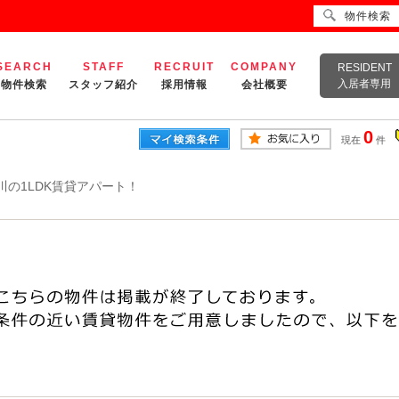
物件検索
SEARCH
STAFF
RECRUIT
COMPANY
RESIDENT
入居者専用
物件検索
スタッフ紹介
採用情報
会社概要
0
現在
件
川の1LDK賃貸アパート！