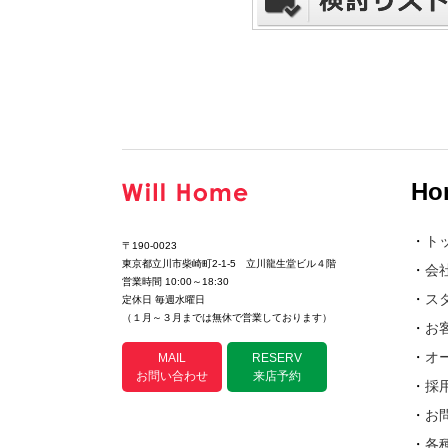
Ho
・
ト
〒190-0023
東京都立川市柴崎町2-1-5 立川龍生堂ビル４階
・
会
営業時間 10:00～18:30
・
ス
定休日 毎週水曜日
（１月～３月までは無休で営業しております）
・
お
・
オ
MAIL
RESERV
お問い合わせ
来店予約
・
採
・
お
・
各