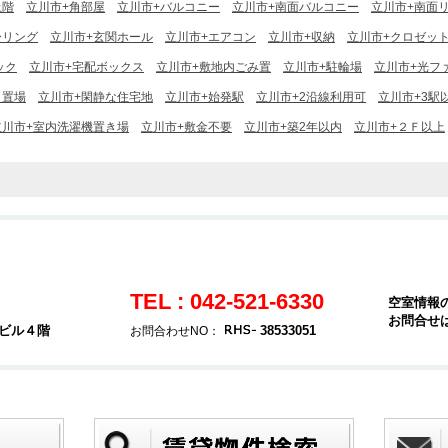
上階
立川市+角部屋
立川市+バルコニー
立川市+南面バルコニー
立川市+南面
ーリング
立川市+玄関ホール
立川市+エアコン
立川市+収納
立川市+クロゼッ
ック
立川市+宅配ボックス
立川市+敷地内ごみ置
立川市+駐輪場
立川市+光フ
ミ置場
立川市+閑静な住宅地
立川市+始発駅
立川市+2沿線利用可
立川市+3駅
立川市+室内洗濯機置き場
立川市+敷金不要
立川市+築2年以内
立川市+２Ｆ以上
TEL : 042-521-6330
空室情報
お問合せ
堂ビル４階
38533051
お問合わせNO：