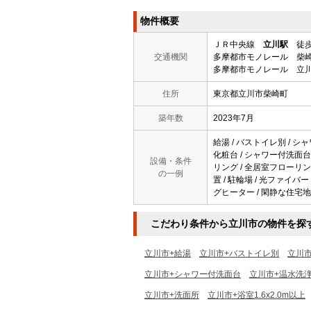
物件概要
ＪＲ中央線
立川駅
徒歩
交通機関
多摩都市モノレール 柴崎
多摩都市モノレール 立川
住所
東京都立川市柴崎町
築年数
2023年7月
給湯 / バストイレ別 / シャ
化粧台 / シャワー付洗面台 /
設備・条件
リング / 全居室フローリング
の一例
置 / 駐輪場 / 光ファイバ
グヒーター / 閑静な住宅地 /
こだわり条件から立川市の物件を探
立川市+給湯
立川市+バストイレ別
立川
立川市+シャワー付洗面台
立川市+温水洗
立川市+洗面所
立川市+浴室1.6x2.0m以上