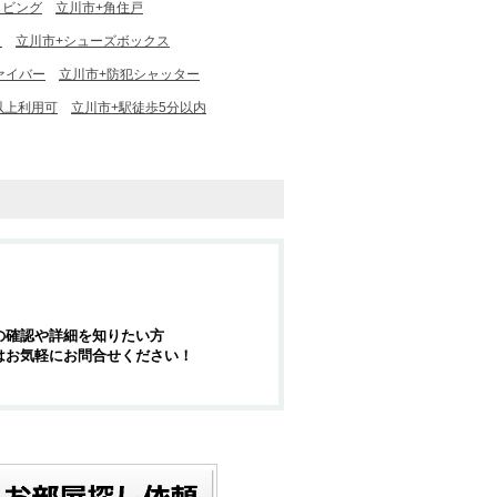
リビング
立川市+角住戸
ト
立川市+シューズボックス
ァイバー
立川市+防犯シャッター
以上利用可
立川市+駅徒歩5分以内
の確認や詳細を知りたい方
はお気軽にお問合せください！