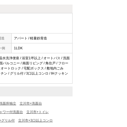
構造
アパート / 軽量鉄骨造
一例
1LDK
 温水洗浄便座 / 浴室1坪以上 / オートバス / 洗面
/ 南面バルコニー / 南面リビング / 角住戸 / フロー
 / オートロック / 宅配ボックス / 敷地内ごみ
ン / グリル付 / 3口以上コンロ / IHクッキン
洗面所独立
立川市+洗面台
ャワー付洗面台
立川市+トイレ
+グリル付
立川市+3口以上コンロ