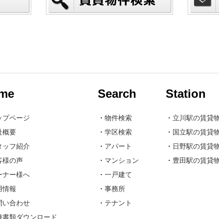
me
Search
Station
ップページ
・
物件検索
・
立川駅の賃貸
社概要
・
学区検索
・
国立駅の賃貸
タッフ紹介
・
アパート
・
日野駅の賃貸
客様の声
・
マンション
・
豊田駅の賃貸
ーナー様へ
・
一戸建て
用情報
・
事務所
問い合わせ
・
テナント
種書類ダウンロード