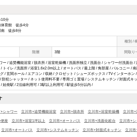
10分
体育館 徒歩4分
南 徒歩8分
種別 / 
階層
3階
間取り
ワー / 追焚機能浴室 / 脱衣所 / 浴室乾燥機 / 洗面所独立 / 洗面台 / シャワー付洗面台 /
 トイレ / 洗面所 / 浴室1.6x2.0m以上 / オートバス / 最上階 / 角部屋 / バルコニー 
 / 玄関ホール / エアコン / 収納 / クロゼット / シューズボックス / TVインターホン
ー / 防犯シャッター / ネット使用料不要 / 専用ゴミ置場 / システムキッチン / 対面式キッチ
 始発駅 / 2沿線利用可 / 3駅以上利用可 / 駅徒歩5分以内 /
す
市+シャワー
立川市+追焚機能浴室
立川市+脱衣所
立川市+浴室乾燥機
立川市+
浄便座
立川市+浴室1坪以上
立川市+オートバス
立川市+洗面化粧台
立川市+シ
立川市+オートバス
立川市+システムキッチン
立川市+対面式キッチン
立川市