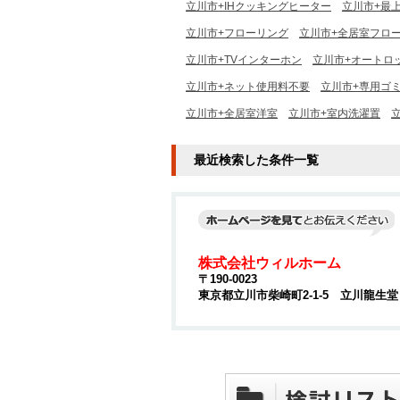
立川市+IHクッキングヒーター
立川市+最
立川市+フローリング
立川市+全居室フロ
立川市+TVインターホン
立川市+オートロ
立川市+ネット使用料不要
立川市+専用ゴ
立川市+全居室洋室
立川市+室内洗濯置
最近検索した条件一覧
株式会社ウィルホーム
〒190-0023
東京都立川市柴崎町2-1-5 立川龍生