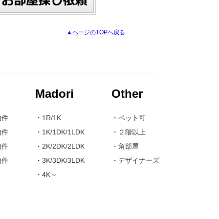
▲ページのTOPへ戻る
Madori
Other
物件
・
1R/1K
・
ペット可
物件
・
1K/1DK/1LDK
・
２階以上
物件
・
2K/2DK/2LDK
・
角部屋
物件
・
3K/3DK/3LDK
・
デザイナーズ
・
4K～