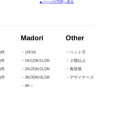
▲ページのTOPへ戻る
Madori
Other
物件
・
1R/1K
・
ペット可
物件
・
1K/1DK/1LDK
・
２階以上
物件
・
2K/2DK/2LDK
・
角部屋
物件
・
3K/3DK/3LDK
・
デザイナーズ
・
4K～