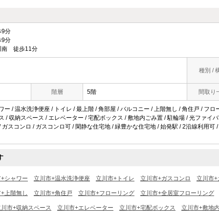
9分
9分
南 徒歩11分
種別 / 
階層
5階
間取り
ワー / 温水洗浄便座 / トイレ / 最上階 / 角部屋 / バルコニー / 上階無し / 角住戸 / 
ス / 収納スペース / エレベーター / 宅配ボックス / 敷地内ごみ置 / 駐輪場 / 光ファイバー 
/ ガスコンロ / ガスコンロ可 / 閑静な住宅地 / 緑豊かな住宅地 / 始発駅 / 2沿線利用可 /
す
市+シャワー
立川市+温水洗浄便座
立川市+トイレ
立川市+ガスコンロ
立川市+
市+上階無し
立川市+角住戸
立川市+フローリング
立川市+全居室フローリング
立川市+収納スペース
立川市+エレベーター
立川市+宅配ボックス
立川市+敷地