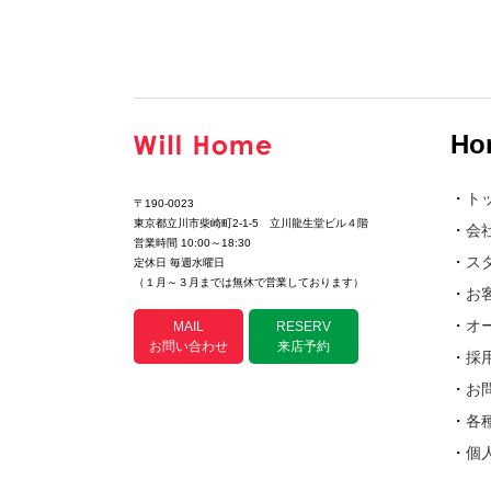
Ho
・
ト
〒190-0023
東京都立川市柴崎町2-1-5 立川龍生堂ビル４階
・
会
営業時間 10:00～18:30
・
ス
定休日 毎週水曜日
（１月～３月までは無休で営業しております）
・
お
・
オ
MAIL
RESERV
お問い合わせ
来店予約
・
採
・
お
・
各
・
個