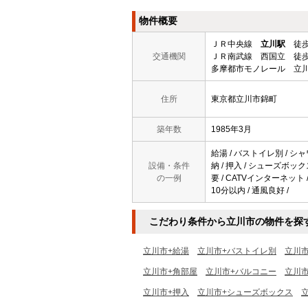
物件概要
ＪＲ中央線
立川駅
徒歩
交通機関
ＪＲ南武線 西国立 徒歩
多摩都市モノレール 立川
住所
東京都立川市錦町
築年数
1985年3月
給湯 / バストイレ別 / シャ
設備・条件
納 / 押入 / シューズボック
の一例
要 / CATVインターネット 
10分以内 / 通風良好 /
こだわり条件から立川市の物件を探
立川市+給湯
立川市+バストイレ別
立川
立川市+角部屋
立川市+バルコニー
立川
立川市+押入
立川市+シューズボックス