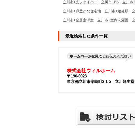
立川市+光ファイバー
立川市+BS
立川市+
立川市+緑豊かな住宅地
立川市+始発駅
立川市+全居室洋室
立川市+室内洗濯置
最近検索した条件一覧
株式会社ウィルホーム
〒190-0023
東京都立川市柴崎町2-1-5 立川龍生