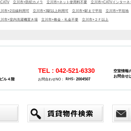
CATV
立川市+防犯カメラ
立川市+ネット使用料不要
立川市+CATVインターネ
立川市+2沿線利用可
立川市+3駅以上利用可
立川市+駅まで平坦
立川市+平坦地
立川市+室内洗濯機置き場
立川市+敷金・礼金不要
立川市+２Ｆ以上
TEL : 042-521-6330
空室情報
お問合せ
堂ビル４階
2004507
お問合わせNO：