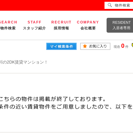
物件検索
SEARCH
STAFF
RECRUIT
COMPANY
RESIDENT
入居者専用
物件検索
スタッフ紹介
採用情報
会社概要
0
現在
件
川の2DK賃貸マンション！