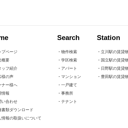
me
Search
Station
ップページ
・
物件検索
・
立川駅の賃貸
社概要
・
学区検索
・
国立駅の賃貸
タッフ紹介
・
アパート
・
日野駅の賃貸
客様の声
・
マンション
・
豊田駅の賃貸
ーナー様へ
・
一戸建て
用情報
・
事務所
問い合わせ
・
テナント
種書類ダウンロード
人情報の取扱いについて