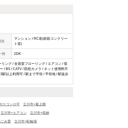
マンション / RC造(鉄筋コンクリー
構造
ト造)
一例
2DK
フローリング / 全居室フローリング / エアコン / 収
/ BS / CATV / 防犯カメラ / ネット使用料不
 3駅以上利用可 / 駅まで平坦 / 平坦地 / 駅徒歩
ガスコンロ可
立川市+最上階
立川市+エアコン
立川市+収納
内ごみ置
立川市+駐輪場