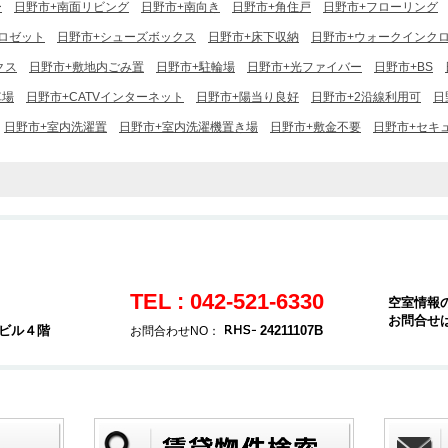
ー
日野市+南面リビング
日野市+南向き
日野市+角住戸
日野市+フローリング
ロゼット
日野市+シューズボックス
日野市+床下収納
日野市+ウォークインク
クス
日野市+敷地内ごみ置
日野市+駐輪場
日野市+光ファイバー
日野市+BS
車場
日野市+CATVインターネット
日野市+陽当り良好
日野市+2沿線利用可
日
日野市+室内洗濯置
日野市+室内洗濯機置き場
日野市+敷金不要
日野市+セキ
TEL : 042-521-6330
空室情報
お問合せ
堂ビル４階
24211107B
お問合わせNO：