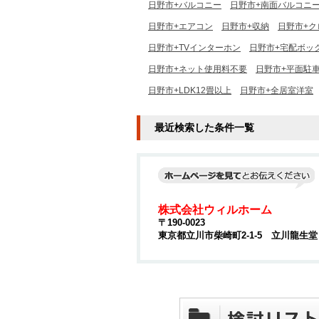
日野市+バルコニー
日野市+南面バルコニ
日野市+エアコン
日野市+収納
日野市+ク
日野市+TVインターホン
日野市+宅配ボッ
日野市+ネット使用料不要
日野市+平面駐
日野市+LDK12畳以上
日野市+全居室洋室
最近検索した条件一覧
株式会社ウィルホーム
〒190-0023
東京都立川市柴崎町2-1-5 立川龍生