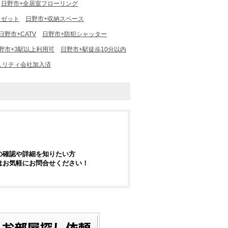
日野市+全居室フローリング
ロゼット
日野市+収納スペース
日野市+CATV
日野市+防犯シャッター
野市+3駅以上利用可
日野市+駅徒歩10分以内
ュリティ会社加入済
の確認や詳細を知りたい方
はお気軽にお問合せください！