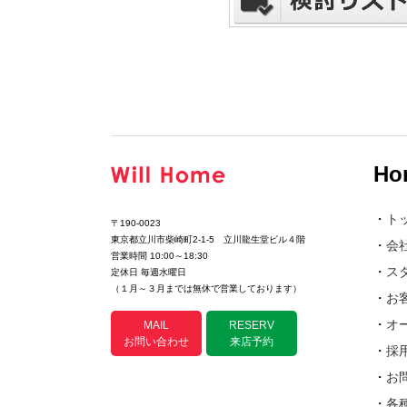
Ho
・
ト
〒190-0023
東京都立川市柴崎町2-1-5 立川龍生堂ビル４階
・
会
営業時間 10:00～18:30
・
ス
定休日 毎週水曜日
（１月～３月までは無休で営業しております）
・
お
・
オ
MAIL
RESERV
お問い合わせ
来店予約
・
採
・
お
・
各