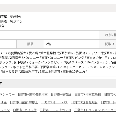
願寺駅
徒歩9分
街道 徒歩11分
4分
種別 / 
階層
2階
間取り
ワー / 追焚機能浴室 / 脱衣所 / 浴室乾燥機 / 洗面所独立 / 洗面台 / シャワー付洗面台 /
/ 角部屋 / 2面採光 / バルコニー / 南面バルコニー / 南面リビング / 南向き / 角住戸 / 
ズボックス / 床下収納 / ウォークインクロゼット / 収納スペース / TVインターホン / 宅
 防犯シャッター / ネット使用料不要 / 平面駐車場 / CATVインターネット / システムキッチン
/ 陽当り良好 / 2沿線利用可 / 3駅以上利用可 / 駅徒歩10分以内 /
す
市+シャワー
日野市+追焚機能浴室
日野市+脱衣所
日野市+浴室乾燥機
日野市+
浄便座
日野市+浴室1坪以上
日野市+オートバス
日野市+洗面化粧台
日野市+ト
キッチン
日野市+グリル付
日野市+3口以上コンロ
日野市+IHクッキングヒータ