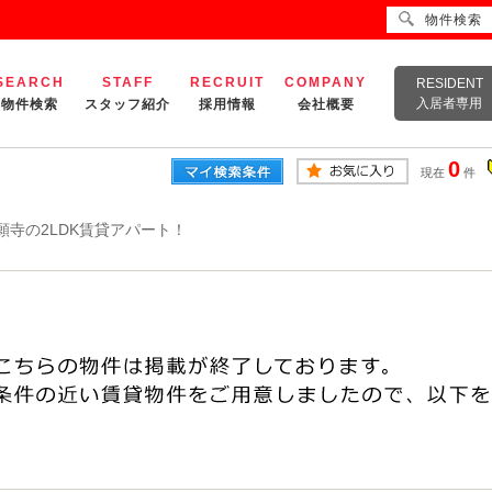
物件検索
SEARCH
STAFF
RECRUIT
COMPANY
RESIDENT
入居者専用
物件検索
スタッフ紹介
採用情報
会社概要
0
現在
件
願寺の2LDK賃貸アパート！