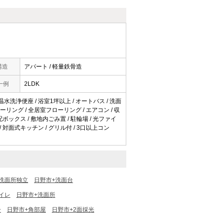
構造
アパート / 軽量鉄骨造
一例
2LDK
 温水洗浄便座 / 浴室1坪以上 / オートバス / 洗面
フローリング / 全居室フローリング / エアコン / 収
配ボックス / 敷地内ごみ置 / 駐輪場 / 光ファイ
 / 対面式キッチン / グリル付 / 3口以上コン
洗面所独立
日野市+洗面台
イレ
日野市+洗面所
ー
日野市+角部屋
日野市+2面採光