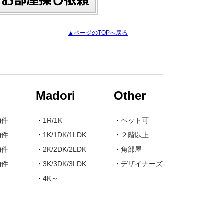
▲ページのTOPへ戻る
Madori
Other
物件
・
1R/1K
・
ペット可
物件
・
1K/1DK/1LDK
・
２階以上
物件
・
2K/2DK/2LDK
・
角部屋
物件
・
3K/3DK/3LDK
・
デザイナーズ
・
4K～