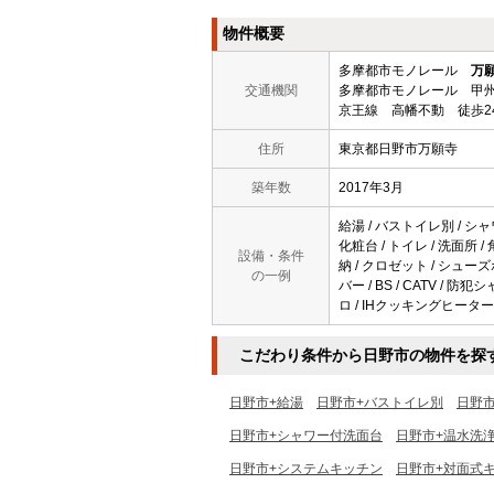
物件概要
多摩都市モノレール
万
交通機関
多摩都市モノレール 甲州
京王線 高幡不動 徒歩2
住所
東京都日野市万願寺
築年数
2017年3月
給湯 / バストイレ別 / シャ
化粧台 / トイレ / 洗面所 
設備・条件
納 / クロゼット / シュー
の一例
バー / BS / CATV /
ロ / IHクッキングヒーター 
こだわり条件から日野市の物件を探
日野市+給湯
日野市+バストイレ別
日野
日野市+シャワー付洗面台
日野市+温水洗
日野市+システムキッチン
日野市+対面式