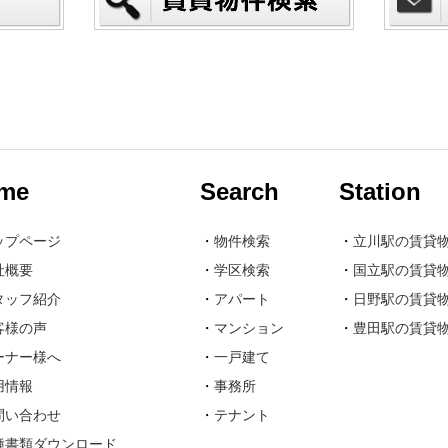
me
Search
Station
ップページ
・
物件検索
・
立川駅の賃貸
社概要
・
学区検索
・
国立駅の賃貸
タッフ紹介
・
アパート
・
日野駅の賃貸
客様の声
・
マンション
・
豊田駅の賃貸
ーナー様へ
・
一戸建て
用情報
・
事務所
問い合わせ
・
テナント
種書類ダウンロード