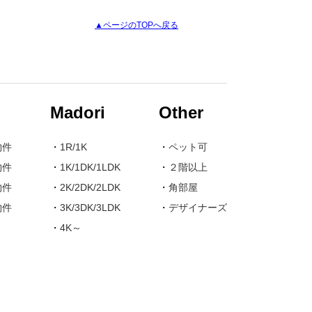
▲ページのTOPへ戻る
Madori
Other
物件
・
1R/1K
・
ペット可
物件
・
1K/1DK/1LDK
・
２階以上
物件
・
2K/2DK/2LDK
・
角部屋
物件
・
3K/3DK/3LDK
・
デザイナーズ
・
4K～