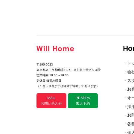
Ho
・
ト
〒190-0023
東京都立川市柴崎町2-1-5 立川龍生堂ビル４階
・
会
営業時間 10:00～18:30
・
ス
定休日 毎週水曜日
（１月～３月までは無休で営業しております）
・
お
・
オ
MAIL
RESERV
お問い合わせ
来店予約
・
採
・
お
・
各
・
個