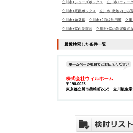
立川市+シューズボックス
立川市+ウォー
立川市+宅配ボックス
立川市+敷地内ごみ
立川市+始発駅
立川市+2沿線利用可
立川
立川市+室内洗濯置
立川市+室内洗濯機置
最近検索した条件一覧
株式会社ウィルホーム
〒190-0023
東京都立川市柴崎町2-1-5 立川龍生