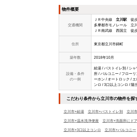
物件概要
ＪＲ中央線
立川駅
徒歩
交通機関
多摩都市モノレール 立川
ＪＲ南武線 西国立 徒歩
住所
東京都立川市錦町
築年数
2018年10月
給湯 / バストイレ別 / シャ
設備・条件
所 / バルコニー / フロー
の一例
ーホン / オートロック / エ
ンロ / 3口以上コンロ / 陽
こだわり条件から立川市の物件を探
立川市+給湯
立川市+バストイレ別
立川
立川市+温水洗浄便座
立川市+洗面所にド
立川市+3口以上コンロ
立川市+バルコニー