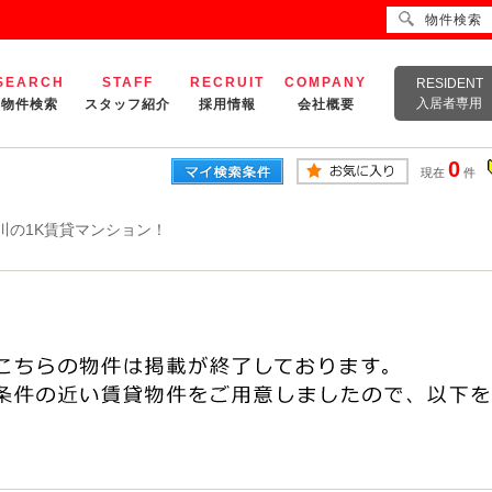
物件検索
SEARCH
STAFF
RECRUIT
COMPANY
RESIDENT
入居者専用
物件検索
スタッフ紹介
採用情報
会社概要
0
現在
件
川の1K賃貸マンション！