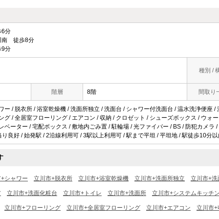
6分
南 徒歩8分
9分
種別 / 
階層
8階
間取り
ワー / 脱衣所 / 浴室乾燥機 / 洗面所独立 / 洗面台 / シャワー付洗面台 / 温水洗浄便座 /
リング / 全居室フローリング / エアコン / 収納 / クロゼット / シューズボックス / ウ
レベーター / 宅配ボックス / 敷地内ごみ置 / 駐輪場 / 光ファイバー / BS / 防犯カメラ
当り良好 / 始発駅 / 2沿線利用可 / 3駅以上利用可 / 駅まで平坦 / 平坦地 / 駅徒歩10分以
す
市+シャワー
立川市+脱衣所
立川市+浴室乾燥機
立川市+洗面所独立
立川市+洗
ア
立川市+洗面化粧台
立川市+トイレ
立川市+洗面所
立川市+システムキッチ
立川市+フローリング
立川市+全居室フローリング
立川市+エアコン
立川市+