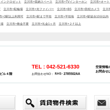
クインクロゼット
立川市+収納スペース
立川市+TVインターホン
立川市+オート
置
立川市+駐輪場
立川市+光ファイバー
立川市+BS
立川市+防犯カメラ
立川
市+3駅以上利用可
立川市+駅まで平坦
立川市+平坦地
立川市+駅徒歩10分以内
き場
立川市+敷金不要
立川市+礼金1ヶ月
立川市+２Ｆ以上
TEL : 042-521-6330
空室情報
お問合せ
堂ビル４階
2785502AA
お問合わせNO：