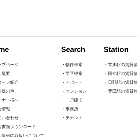
me
Search
Station
ップページ
・
物件検索
・
立川駅の賃貸
社概要
・
学区検索
・
国立駅の賃貸
タッフ紹介
・
アパート
・
日野駅の賃貸
客様の声
・
マンション
・
豊田駅の賃貸
ーナー様へ
・
一戸建て
用情報
・
事務所
問い合わせ
・
テナント
種書類ダウンロード
人情報の取扱いについて