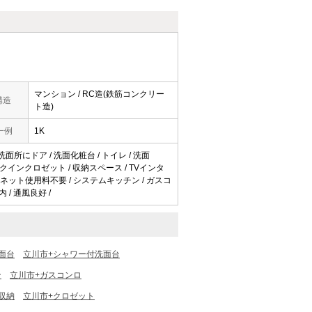
マンション / RC造(鉄筋コンクリー
構造
ト造)
一例
1K
 洗面所にドア / 洗面化粧台 / トイレ / 洗面
ォークインクロゼット / 収納スペース / TVインタ
 / ネット使用料不要 / システムキッチン / ガスコ
内 / 通風良好 /
面台
立川市+シャワー付洗面台
ン
立川市+ガスコンロ
収納
立川市+クロゼット