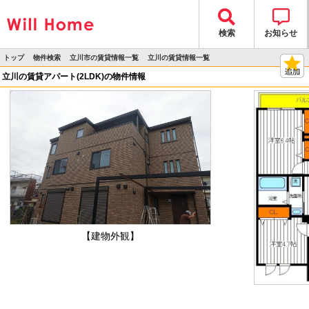
検索
お知らせ
トップ
物件検索
立川市の賃貸情報一覧
立川の賃貸情報一覧
>
>
>
>
物件詳細
立川の賃貸アパート(2LDK)の物件情報
【建物外観】