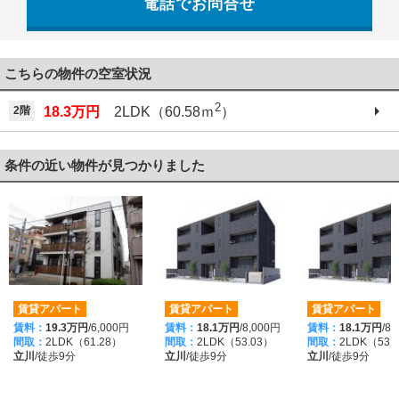
電話でお問合せ
042-521-6330
こちらの物件の空室状況
2
2階
18.3万円
2LDK（60.58ｍ
）
条件の近い物件が見つかりました
賃貸アパート
賃貸アパート
賃貸アパート
賃料：
19.3万円
/6,000円
賃料：
18.1万円
/8,000円
賃料：
18.1万円
/8
間取：
2LDK（61.28）
間取：
2LDK（53.03）
間取：
2LDK（53.
立川
/徒歩9分
立川
/徒歩9分
立川
/徒歩9分