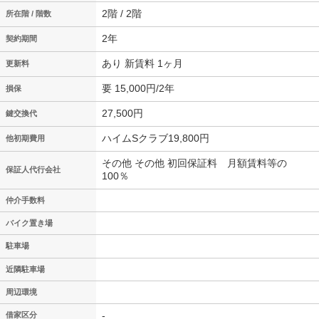
2階 / 2階
所在階 / 階数
2年
契約期間
あり 新賃料 1ヶ月
更新料
要 15,000円/2年
損保
27,500円
鍵交換代
ハイムSクラブ19,800円
他初期費用
その他 その他 初回保証料 月額賃料等の
保証人代行会社
100％
仲介手数料
バイク置き場
駐車場
近隣駐車場
周辺環境
-
借家区分