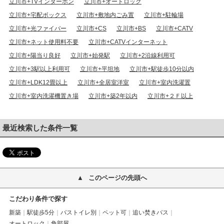
立川市+TVインターホン
立川市+オートロック
立川市+宅配ボックス
立川市+敷地内ごみ置
立川市+駐輪場
立川市+光ファイバー
立川市+CS
立川市+BS
立川市+CATV
立川市+ネット使用料不要
立川市+CATVインターネット
立川市+陽当り良好
立川市+始発駅
立川市+2沿線利用可
立川市+3駅以上利用可
立川市+平坦地
立川市+駅徒歩10分以内
立川市+LDK12畳以上
立川市+全居室洋室
立川市+室内洗濯置
立川市+室内洗濯機置き場
立川市+築2年以内
立川市+２Ｆ以上
最近検索した条件一覧
このページの先頭へ
こだわり条件で探す
新築
駅徒歩5分
バストイレ別
ペット可
追い焚きバス
オートロック
角部屋