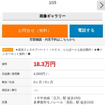
1/15
画像ギャラリー
電話する
空室確認・内見予約はこちらから
★築浅２ＬＤＫアパート！ＩＫＥＡ、ららぽーとも徒歩圏内！★◆イ
ポイント
ンターネット無料！◆
18.3万円
賃料
4,000円 / -
共益費 / 管理費
0ヶ月 / 0ヶ月
敷金 / 礼金
- / -
保証金 / 敷引
ＪＲ中央線「立川」駅 徒歩19分
多摩都市モノレール「高松」駅 徒歩10分
交通