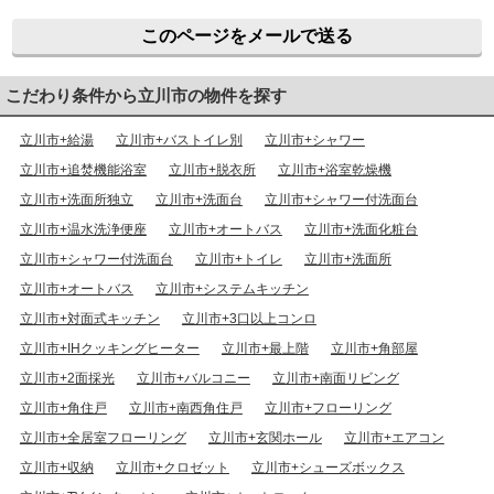
このページをメールで送る
こだわり条件から立川市の物件を探す
立川市+給湯
立川市+バストイレ別
立川市+シャワー
立川市+追焚機能浴室
立川市+脱衣所
立川市+浴室乾燥機
立川市+洗面所独立
立川市+洗面台
立川市+シャワー付洗面台
立川市+温水洗浄便座
立川市+オートバス
立川市+洗面化粧台
立川市+シャワー付洗面台
立川市+トイレ
立川市+洗面所
立川市+オートバス
立川市+システムキッチン
立川市+対面式キッチン
立川市+3口以上コンロ
立川市+IHクッキングヒーター
立川市+最上階
立川市+角部屋
立川市+2面採光
立川市+バルコニー
立川市+南面リビング
立川市+角住戸
立川市+南西角住戸
立川市+フローリング
立川市+全居室フローリング
立川市+玄関ホール
立川市+エアコン
立川市+収納
立川市+クロゼット
立川市+シューズボックス