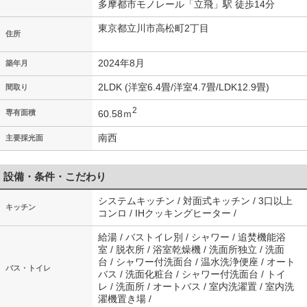
多摩都市モノレール「立飛」駅 徒歩14分
東京都立川市高松町2丁目
住所
2024年8月
築年月
2LDK (洋室6.4畳/洋室4.7畳/LDK12.9畳)
間取り
2
60.58ｍ
専有面積
南西
主要採光面
設備・条件・こだわり
システムキッチン / 対面式キッチン / 3口以上
キッチン
コンロ / IHクッキングヒーター /
給湯 / バストイレ別 / シャワー / 追焚機能浴
室 / 脱衣所 / 浴室乾燥機 / 洗面所独立 / 洗面
台 / シャワー付洗面台 / 温水洗浄便座 / オート
バス・トイレ
バス / 洗面化粧台 / シャワー付洗面台 / トイ
レ / 洗面所 / オートバス / 室内洗濯置 / 室内洗
濯機置き場 /