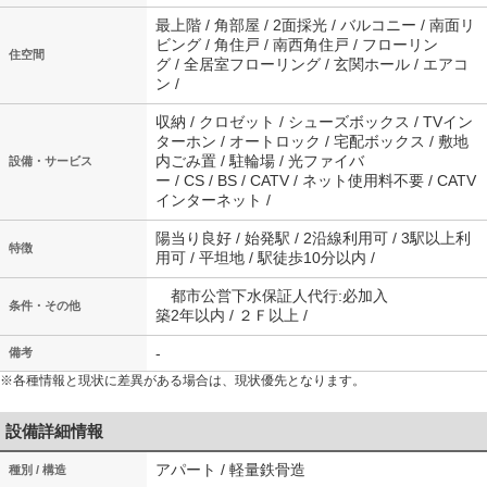
最上階 / 角部屋 / 2面採光 / バルコニー / 南面リ
ビング / 角住戸 / 南西角住戸 / フローリン
住空間
グ / 全居室フローリング / 玄関ホール / エアコ
ン /
収納 / クロゼット / シューズボックス / TVイン
ターホン / オートロック / 宅配ボックス / 敷地
内ごみ置 / 駐輪場 / 光ファイバ
設備・サービス
ー / CS / BS / CATV / ネット使用料不要 / CATV
インターネット /
陽当り良好 / 始発駅 / 2沿線利用可 / 3駅以上利
特徴
用可 / 平坦地 / 駅徒歩10分以内 /
都市公営下水保証人代行:必加入
条件・その他
築2年以内 / ２Ｆ以上 /
-
備考
※各種情報と現状に差異がある場合は、現状優先となります。
設備詳細情報
アパート / 軽量鉄骨造
種別 / 構造