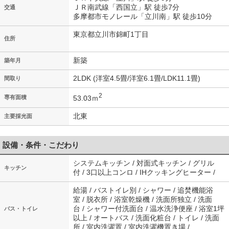
ＪＲ南武線「西国立」駅 徒歩7分
交通
多摩都市モノレール「立川南」駅 徒歩10分
東京都立川市錦町1丁目
住所
新築
築年月
2LDK (洋室4.5畳/洋室6.1畳/LDK11.1畳)
間取り
2
53.03ｍ
専有面積
北東
主要採光面
設備・条件・こだわり
システムキッチン / 対面式キッチン / グリル
キッチン
付 / 3口以上コンロ / IHクッキングヒーター /
給湯 / バストイレ別 / シャワー / 追焚機能浴
室 / 脱衣所 / 浴室乾燥機 / 洗面所独立 / 洗面
台 / シャワー付洗面台 / 温水洗浄便座 / 浴室1坪
バス・トイレ
以上 / オートバス / 洗面化粧台 / トイレ / 洗面
所 / 室内洗濯置 / 室内洗濯機置き場 /