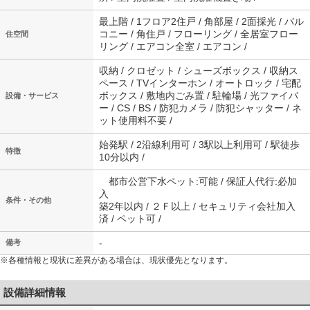
最上階 / 1フロア2住戸 / 角部屋 / 2面採光 / バル
コニー / 角住戸 / フローリング / 全居室フロー
住空間
リング / エアコン全室 / エアコン /
収納 / クロゼット / シューズボックス / 収納ス
ペース / TVインターホン / オートロック / 宅配
ボックス / 敷地内ごみ置 / 駐輪場 / 光ファイバ
設備・サービス
ー / CS / BS / 防犯カメラ / 防犯シャッター / ネ
ット使用料不要 /
始発駅 / 2沿線利用可 / 3駅以上利用可 / 駅徒歩
特徴
10分以内 /
都市公営下水ペット:可能 / 保証人代行:必加
入
条件・その他
築2年以内 / ２Ｆ以上 / セキュリティ会社加入
済 / ペット可 /
-
備考
※各種情報と現状に差異がある場合は、現状優先となります。
設備詳細情報