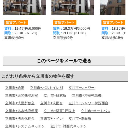
賃貸アパート
賃貸アパート
賃貸アパート
賃料：
19.4万円
/6,000円
賃料：
19.3万円
/6,000円
賃料：
18.3万円
/
間取：
2LDK（61.28）
間取：
2LDK（61.28）
間取：
2LDK（60
立川
/徒歩9分
立川
/徒歩9分
立川
/徒歩19分
このページをメールで送る
こだわり条件から立川市の物件を探す
立川市+給湯
立川市+バストイレ別
立川市+シャワー
立川市+追焚機能浴室
立川市+脱衣所
立川市+浴室乾燥機
立川市+洗面所独立
立川市+洗面台
立川市+シャワー付洗面台
立川市+温水洗浄便座
立川市+浴室1坪以上
立川市+オートバス
立川市+洗面化粧台
立川市+トイレ
立川市+洗面所
立川市+システムキッチン
立川市+対面式キッチン