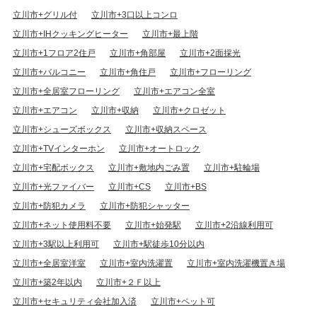
立川市+グリル付
立川市+3口以上コンロ
立川市+IHクッキングヒーター
立川市+最上階
立川市+1フロア2住戸
立川市+角部屋
立川市+2面採光
立川市+バルコニー
立川市+角住戸
立川市+フローリング
立川市+全居室フローリング
立川市+エアコン全室
立川市+エアコン
立川市+収納
立川市+クロゼット
立川市+シューズボックス
立川市+収納スペース
立川市+TVインターホン
立川市+オートロック
立川市+宅配ボックス
立川市+敷地内ごみ置
立川市+駐輪場
立川市+光ファイバー
立川市+CS
立川市+BS
立川市+防犯カメラ
立川市+防犯シャッター
立川市+ネット使用料不要
立川市+始発駅
立川市+2沿線利用可
立川市+3駅以上利用可
立川市+駅徒歩10分以内
立川市+全居室洋室
立川市+室内洗濯置
立川市+室内洗濯機置き場
立川市+築2年以内
立川市+２Ｆ以上
立川市+セキュリティ会社加入済
立川市+ペット可