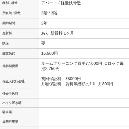
アパート / 軽量鉄骨造
種別 / 構造
3階 / 3階
所在階 / 階数
2年
契約期間
あり 新賃料 1ヶ月
更新料
要
損保
16,500円
鍵交換代
ルームクリーニング費用77,000円 ICロック電
他初期費用
池2,750円
初回保証料 35000円
保証人代行会社
月額保証料 賃料等総額の1％+月800円
仲介手数料
バイク置き場
駐車場
近隣駐車場