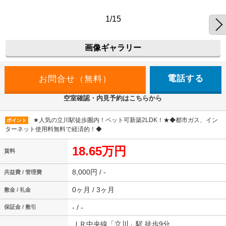
1/15
画像ギャラリー
電話する
空室確認・内見予約はこちらから
★人気の立川駅徒歩圏内！ペット可新築2LDK！★◆都市ガス、イン
ポイント
ターネット使用料無料で経済的！◆
18.65万円
賃料
8,000円 / -
共益費 / 管理費
0ヶ月 / 3ヶ月
敷金 / 礼金
- / -
保証金 / 敷引
ＪＲ中央線「立川」駅 徒歩9分