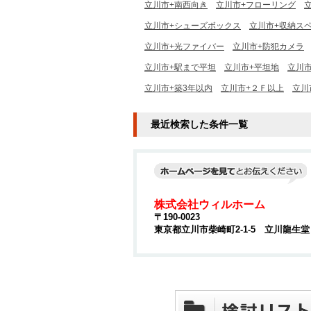
立川市+南西向き
立川市+フローリング
立川市+シューズボックス
立川市+収納ス
立川市+光ファイバー
立川市+防犯カメラ
立川市+駅まで平坦
立川市+平坦地
立川市
立川市+築3年以内
立川市+２Ｆ以上
立川
最近検索した条件一覧
株式会社ウィルホーム
〒190-0023
東京都立川市柴崎町2-1-5 立川龍生