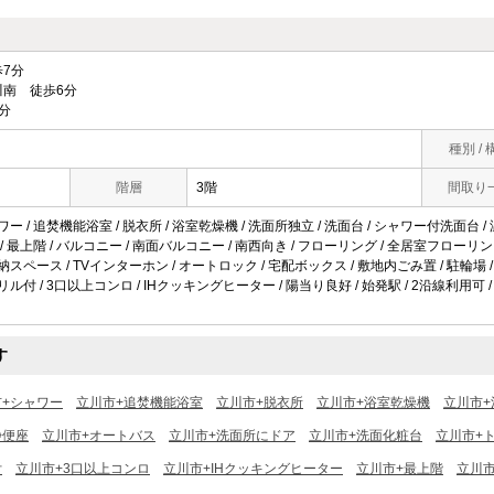
7分
南 徒歩6分
分
種別 / 
階層
3階
間取り
ワー / 追焚機能浴室 / 脱衣所 / 浴室乾燥機 / 洗面所独立 / 洗面台 / シャワー付洗面台 /
 / 最上階 / バルコニー / 南面バルコニー / 南西向き / フローリング / 全居室フローリング
収納スペース / TVインターホン / オートロック / 宅配ボックス / 敷地内ごみ置 / 駐輪場
リル付 / 3口以上コンロ / IHクッキングヒーター / 陽当り良好 / 始発駅 / 2沿線利用可 /
す
市+シャワー
立川市+追焚機能浴室
立川市+脱衣所
立川市+浴室乾燥機
立川市+
浄便座
立川市+オートバス
立川市+洗面所にドア
立川市+洗面化粧台
立川市+
付
立川市+3口以上コンロ
立川市+IHクッキングヒーター
立川市+最上階
立川