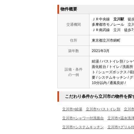
物件概要
ＪＲ中央線
立川駅
徒歩
交通機関
多摩都市モノレール 立川
ＪＲ南武線 立川 徒歩7
住所
東京都立川市錦町
築年数
2021年3月
給湯 / バストイレ別 / シャ
面化粧台 / トイレ / 洗面所
設備・条件
ト / シューズボックス / 
の一例
要 / システムキッチン / グ
10分以内 / 通風良好 /
こだわり条件から立川市の物件を探
立川市+給湯
立川市+バストイレ別
立川
立川市+シャワー付洗面台
立川市+温水洗
立川市+システムキッチン
立川市+グリル