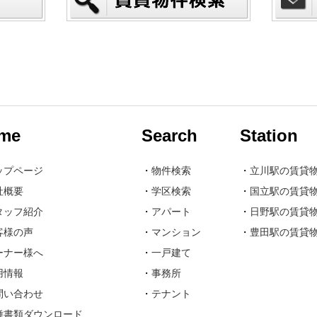
me
Search
Station
ップページ
・
物件検索
・
立川駅の賃貸
社概要
・
学区検索
・
国立駅の賃貸
タッフ紹介
・
アパート
・
日野駅の賃貸
客様の声
・
マンション
・
豊田駅の賃貸
ーナー様へ
・
一戸建て
用情報
・
事務所
問い合わせ
・
テナント
種書類ダウンロード