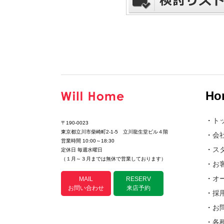
Ho
・
ト
〒190-0023
東京都立川市柴崎町2-1-5 立川龍生堂ビル４階
・
会
営業時間 10:00～18:30
・
ス
定休日 毎週水曜日
（１月～３月までは無休で営業しております）
・
お
・
オ
MAIL
RESERV
お問い合わせ
来店予約
・
採
・
お
・
各