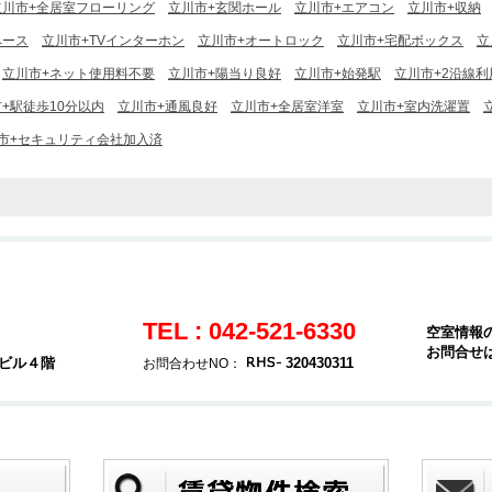
立川市+全居室フローリング
立川市+玄関ホール
立川市+エアコン
立川市+収納
ペース
立川市+TVインターホン
立川市+オートロック
立川市+宅配ボックス
立
立川市+ネット使用料不要
立川市+陽当り良好
立川市+始発駅
立川市+2沿線利
+駅徒歩10分以内
立川市+通風良好
立川市+全居室洋室
立川市+室内洗濯置
市+セキュリティ会社加入済
TEL : 042-521-6330
空室情報
お問合せ
堂ビル４階
320430311
お問合わせNO：