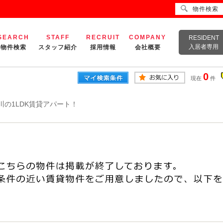
物件検索
SEARCH
STAFF
RECRUIT
COMPANY
RESIDENT
入居者専用
物件検索
スタッフ紹介
採用情報
会社概要
0
現在
件
川の1LDK賃貸アパート！