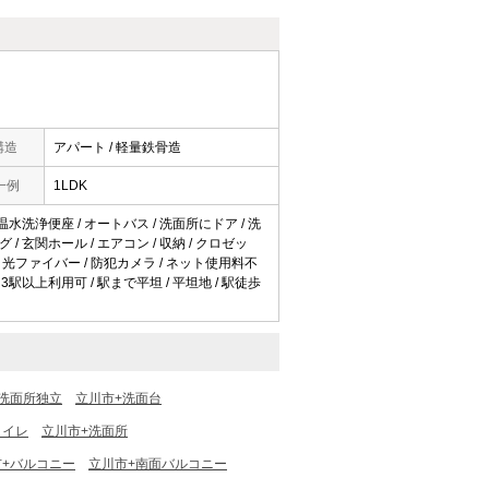
構造
アパート / 軽量鉄骨造
一例
1LDK
 温水洗浄便座 / オートバス / 洗面所にドア / 洗
 / 玄関ホール / エアコン / 収納 / クロゼッ
 / 光ファイバー / 防犯カメラ / ネット使用料不
 3駅以上利用可 / 駅まで平坦 / 平坦地 / 駅徒歩
洗面所独立
立川市+洗面台
トイレ
立川市+洗面所
市+バルコニー
立川市+南面バルコニー