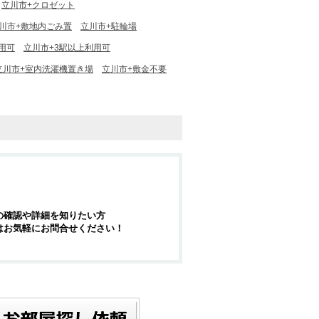
立川市+クロゼット
川市+敷地内ごみ置
立川市+駐輪場
用可
立川市+3駅以上利用可
立川市+室内洗濯機置き場
立川市+敷金不要
の確認や詳細を知りたい方
はお気軽にお問合せください！