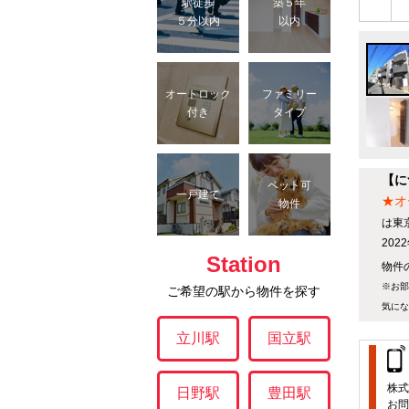
駅徒歩
築５年
５分以内
以内
オートロック
ファミリー
付き
タイプ
【に
ペット可
一戸建て
★オ
物件
は東
20
Station
物件の
※お部
ご希望の駅から物件を探す
気にな
立川駅
国立駅
株式
日野駅
豊田駅
お問