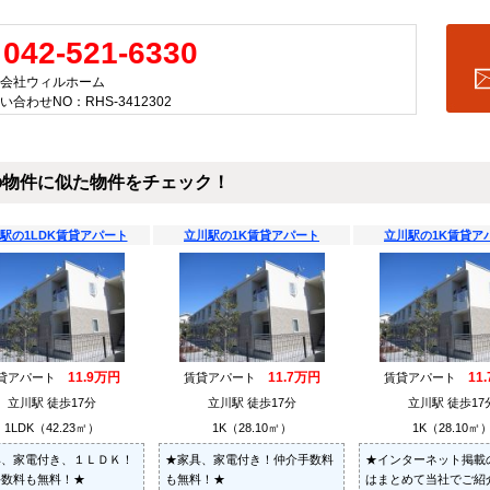
042-521-6330
会社ウィルホーム
い合わせNO：RHS-3412302
の物件に似た物件をチェック！
駅の1LDK賃貸アパート
立川駅の1K賃貸アパート
立川駅の1K賃貸ア
11.9万円
11.7万円
11
貸アパート
賃貸アパート
賃貸アパート
立川駅 徒歩17分
立川駅 徒歩17分
立川駅 徒歩17
1LDK（42.23㎡）
1K（28.10㎡）
1K（28.10㎡
具、家電付き、１ＬＤＫ！
★家具、家電付き！仲介手数料
★インターネット掲載
手数料も無料！★
も無料！★
はまとめて当社でご紹