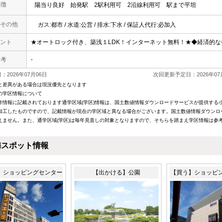
 徴
陽当り良好
始発駅
2駅利用可
2沿線利用可
駅まで平坦
その他
ガス:都市 / 水道:公営 / 排水:下水 / 保証人代行:必加入
ント
★オートロック付き、築浅１LDK！インターネット無料！★◆経済的
 考
-
2026年07月06日
次回更新予定日：2026年07
と差異がある場合は現況優先となります
の学区情報について
件情報に記載されております通学区域(学区)情報は、国土数値情報ダウンロードサービスが提供する小学
加工したものですので、記載情報が現在の学区域と異なる場合がございます。国土数値情報ダウンロ
えません。また、通学区域(学区)は毎年見直しの対象となりますので、そちらを踏まえ学区情報は参
隣スポット情報
】ショッピングセンター
【出かける】公園
【買う】ショッピ