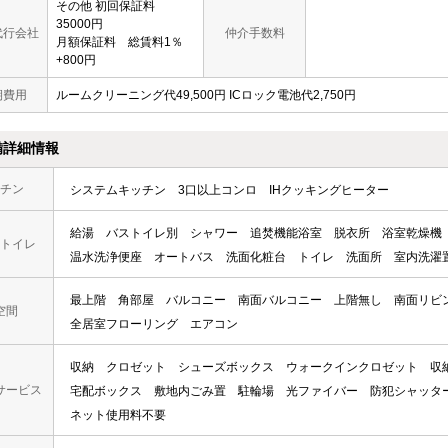
その他 初回保証料
35000円
代行会社
仲介手数料
月額保証料 総賃料1％
+800円
期費用
ルームクリーニング代49,500円 ICロック電池代2,750円
備詳細情報
チン
システムキッチン
3口以上コンロ
IHクッキングヒーター
給湯
バストイレ別
シャワー
追焚機能浴室
脱衣所
浴室乾燥機
トイレ
温水洗浄便座
オートバス
洗面化粧台
トイレ
洗面所
室内洗濯
最上階
角部屋
バルコニー
南面バルコニー
上階無し
南面リビ
空間
全居室フローリング
エアコン
収納
クロゼット
シューズボックス
ウォークインクロゼット
収
サービス
宅配ボックス
敷地内ごみ置
駐輪場
光ファイバー
防犯シャッタ
ネット使用料不要