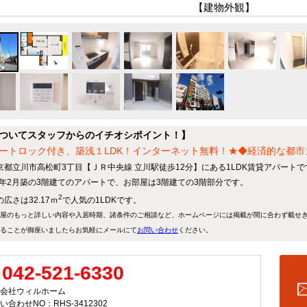
【建物外観】
ついてスタッフからのイチオシポイント！】
ートロック付き、築浅１LDK！インターネット無料！★◆経済的な都
京都立川市高松町3丁目【ＪＲ中央線 立川駅徒歩12分】にある1LDK賃貸アパートで
22年2月築の3階建てのアパートで、お部屋は3階建ての3階部分です。
2
広さは32.17ｍ
で人気の1LDKです。
屋のもっと詳しい内容や入居時期、諸条件のご相談など、ホームページには掲載が間に合わず載せ
ることが御座いましたらお気軽にメールにて
お問い合わせ
ください。
042-521-6330
会社ウィルホーム
い合わせNO：RHS-3412302