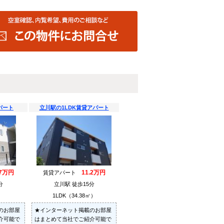
パート
立川駅の1LDK賃貸アパート
.7万円
11.2万円
賃貸アパート
分
立川駅 徒歩15分
）
1LDK（34.38㎡）
のお部屋
★インターネット掲載のお部屋
介可能で
はまとめて当社でご紹介可能で