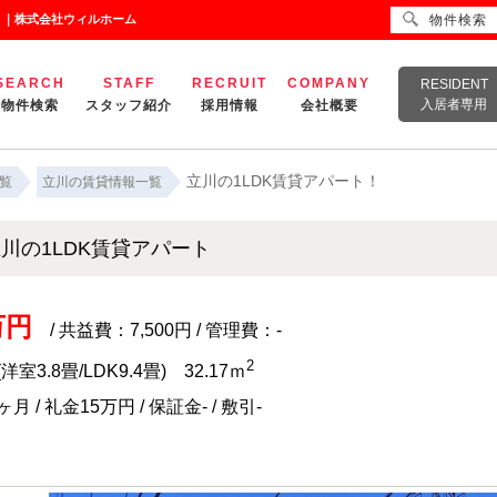
！｜株式会社ウィルホーム
物件検索
SEARCH
STAFF
RECRUIT
COMPANY
RESIDENT
入居者専用
物件検索
スタッフ紹介
採用情報
会社概要
立川の1LDK賃貸アパート！
覧
立川の賃貸情報一覧
川の1LDK賃貸アパート
万円
/ 共益費：7,500円 / 管理費：-
2
(洋室3.8畳/LDK9.4畳) 32.17ｍ
月 / 礼金15万円 / 保証金- / 敷引-