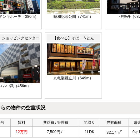
Aドンキホーテ（380m）
昭和記念公園（741m）
伊勢丹（68
】ショッピングセンター
【食べる】そば・うどん
丸亀製麺立川（649m）
ロム中武（456m）
ちらの物件の空室状況
番号
賃料
共益費 / 管理費
間取り
専有面積
敷
2
12万円
7,500円 / -
1LDK
0ヶ
32.17ｍ