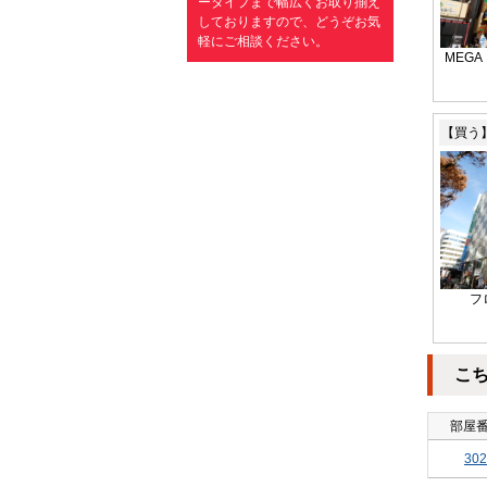
ータイプまで幅広くお取り揃え
しておりますので、どうぞお気
軽にご相談ください。
MEG
【買う
フ
こ
部屋
302