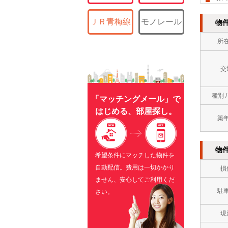
ＪＲ青梅線
モノレール
物
所
交
種別 
「マッチングメール」で
はじめる、部屋探し。
築
物
希望条件にマッチした物件を
自動配信。費用は一切かかり
損
ません、安心してご利用くだ
駐
さい。
現