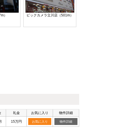
7m）
ビックカメラ立川店（501m）
金
礼金
お気に入り
物件詳細
月
15万円
お気に入り
物件詳細