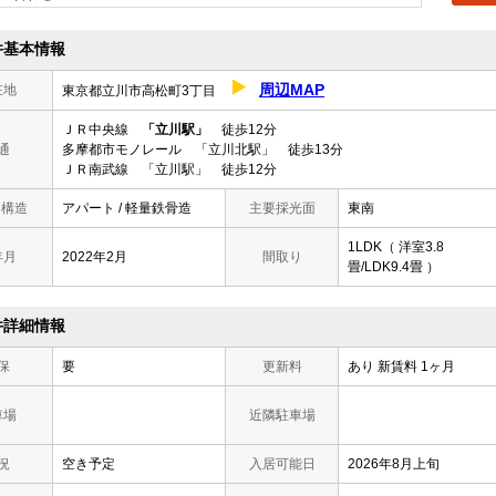
件基本情報
周辺MAP
在地
東京都立川市高松町3丁目
ＪＲ中央線
「立川駅」
徒歩12分
通
多摩都市モノレール 「立川北駅」 徒歩13分
ＪＲ南武線 「立川駅」 徒歩12分
/ 構造
アパート / 軽量鉄骨造
主要採光面
東南
1LDK（ 洋室3.8
年月
2022年2月
間取り
畳/LDK9.4畳 ）
件詳細情報
保
要
更新料
あり 新賃料 1ヶ月
車場
近隣駐車場
況
空き予定
入居可能日
2026年8月上旬