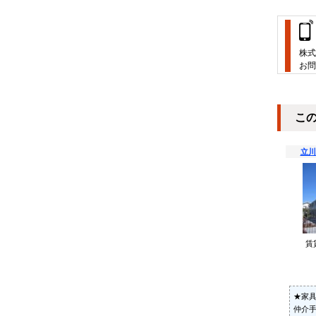
株式
お問
こ
立川
賃
★家
仲介