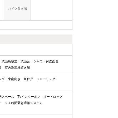
バイク置き場
洗面所独立
洗面台
シャワー付洗面台
置
室内洗濯機置き場
ング
東南向き
角住戸
フローリング
納スペース
TVインターホン
オートロック
ー
２４時間緊急通報システム