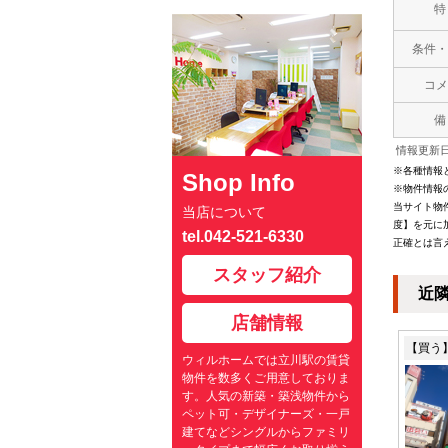
特
条件・
コメ
備
情報更新日：
※各種情報
Shop Info
※物件情報
当サイト物
当店について
度】を元に
tel.042-521-6330
正確とは言
スタッフ紹介
近
店舗情報
【買う
ウィルホームでは立川駅の賃貸
物件を数多くご用意しておりま
す。人気の新築・築浅物件から
ペット可・デザイナーズ・一戸
建てなどシングルからファミリ