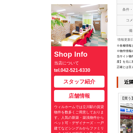
条件・
コメ
備
情報更新日：
※各種情報
※物件情報
Shop Info
当サイト物
度】を元に
当店について
正確とは言
tel.042-521-6330
スタッフ紹介
近
店舗情報
【買う
ウィルホームでは立川駅の賃貸
物件を数多くご用意しておりま
す。人気の新築・築浅物件から
ペット可・デザイナーズ・一戸
建てなどシングルからファミリ