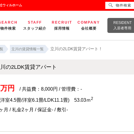
会社ウィルホーム
物件検索
SEARCH
STAFF
RECRUIT
COMPANY
RESIDENT
入居者専用
物件検索
スタッフ紹介
採用情報
会社概要
立川の2LDK賃貸アパート！
覧
立川の賃貸情報一覧
川の2LDK賃貸アパート
.1万円
/ 共益費：8,000円 / 管理費：-
2
(洋室4.5畳/洋室6.1畳/LDK11.1畳) 53.03ｍ
月 / 礼金2ヶ月 / 保証金- / 敷引-