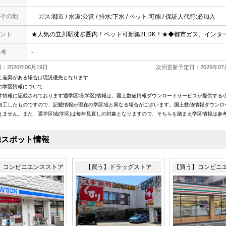
その他
ガス:都市 / 水道:公営 / 排水:下水 / ペット:可能 / 保証人代行:必加入
ント
★人気の立川駅徒歩圏内！ペット可新築2LDK！★◆都市ガス、インタ
 考
-
2026年06月19日
次回更新予定日：2026年07
と差異がある場合は現況優先となります
の学区情報について
件情報に記載されております通学区域(学区)情報は、国土数値情報ダウンロードサービスが提供する小学
加工したものですので、記載情報が現在の学区域と異なる場合がございます。国土数値情報ダウンロ
えません。また、通学区域(学区)は毎年見直しの対象となりますので、そちらを踏まえ学区情報は参
隣スポット情報
】コンビニエンスストア
【買う】ドラッグストア
【買う】コンビニ