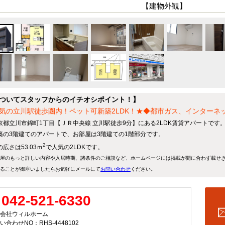
【建物外観】
ついてスタッフからのイチオシポイント！】
気の立川駅徒歩圏内！ペット可新築2LDK！★◆都市ガス、インターネ
京都立川市錦町1丁目【ＪＲ中央線 立川駅徒歩9分】にある2LDK賃貸アパートです
築の3階建てのアパートで、お部屋は3階建ての1階部分です。
2
広さは53.03ｍ
で人気の2LDKです。
屋のもっと詳しい内容や入居時期、諸条件のご相談など、ホームページには掲載が間に合わず載せ
ることが御座いましたらお気軽にメールにて
お問い合わせ
ください。
042-521-6330
会社ウィルホーム
い合わせNO：RHS-4448102