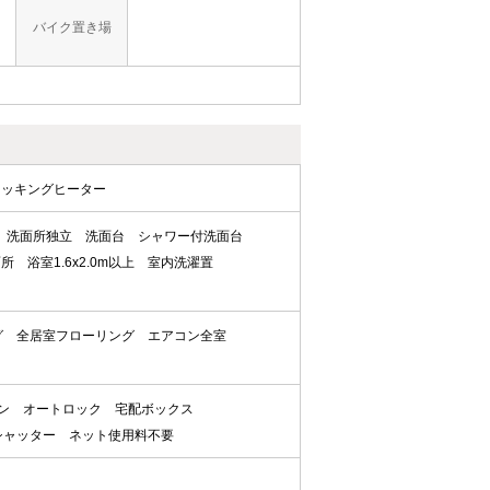
バイク置き場
クッキングヒーター
洗面所独立
洗面台
シャワー付洗面台
面所
浴室1.6x2.0m以上
室内洗濯置
グ
全居室フローリング
エアコン全室
ン
オートロック
宅配ボックス
シャッター
ネット使用料不要