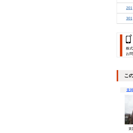
201
301
株式
お問
こ
立川
賃