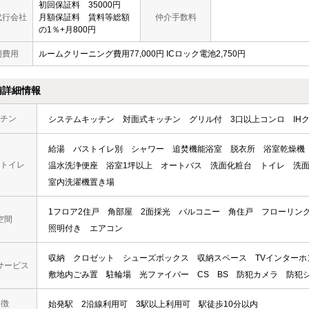
初回保証料 35000円
代行会社
月額保証料 賃料等総額
仲介手数料
の1％+月800円
期費用
ルームクリーニング費用77,000円 ICロック電池2,750円
備詳細情報
チン
システムキッチン
対面式キッチン
グリル付
3口以上コンロ
IH
給湯
バストイレ別
シャワー
追焚機能浴室
脱衣所
浴室乾燥機
トイレ
温水洗浄便座
浴室1坪以上
オートバス
洗面化粧台
トイレ
洗
室内洗濯機置き場
1フロア2住戸
角部屋
2面採光
バルコニー
角住戸
フローリン
空間
照明付き
エアコン
収納
クロゼット
シューズボックス
収納スペース
TVインターホ
サービス
敷地内ごみ置
駐輪場
光ファイバー
CS
BS
防犯カメラ
防犯
 徴
始発駅
2沿線利用可
3駅以上利用可
駅徒歩10分以内