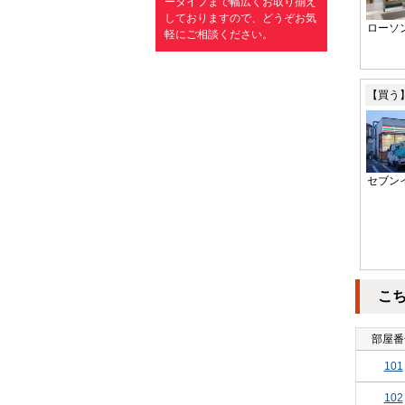
ータイプまで幅広くお取り揃え
しておりますので、どうぞお気
ローソ
軽にご相談ください。
【買う
セブン
こ
部屋番
101
102