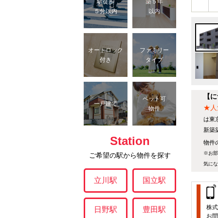
駅徒歩
築５年
５分以内
以内
オートロック
ファミリー
付き
タイプ
【に
ペット可
一戸建て
★人
物件
は東
新築
Station
物件の
※お部
ご希望の駅から物件を探す
気にな
立川駅
国立駅
株式
日野駅
豊田駅
お問