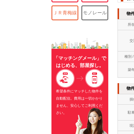
ＪＲ青梅線
モノレール
物
所
交
種別 
「マッチングメール」で
はじめる、部屋探し。
築
物
希望条件にマッチした物件を
自動配信。費用は一切かかり
損
ません、安心してご利用くだ
駐
さい。
現