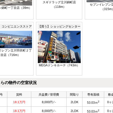
スギドラッグ立川錦町店
セブンイレブン
（118m）
ン錦町一丁目店（39m）
（315m
】コンビニエンスストア
【買う】ショッピングセンター
イレブン立川羽衣町２丁
目店（716m）
MEGAドンキホーテ（743m）
ちらの物件の空室状況
号
賃料
共益費 / 管理費
間取り
専有面積
敷
2
18.1万円
8,000円 / -
2LDK
0ヶ
53.03ｍ
2
18.1万円
8,000円 / -
2LDK
0ヶ
53.03ｍ