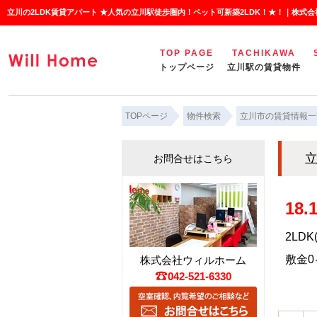
立川の2LDK賃貸アパート ★人気の立川駅徒歩圏内！ペット可新築2LDK！★！｜株式
TOP PAGE
TACHIKAWA
トップページ
立川駅の賃貸物件
TOPページ
物件検索
立川市の賃貸情報一
立
お問合せはこちら
18
2LDK
敷金0ヶ
株式会社ウィルホーム
042-521-6330