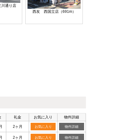
立川通り店
）
西友 西国立店（691m）
金
礼金
お気に入り
物件詳細
月
2ヶ月
お気に入り
物件詳細
月
2ヶ月
お気に入り
物件詳細