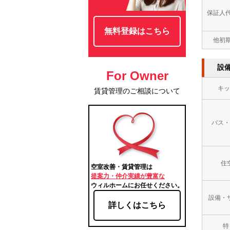
保証人
無料登録はこちら
他初
設
For Owner
キッ
賃貸管理のご相談について
バス・
住
空室改善・賃貸管理は
提案力・仲介実績が豊富な
ウィルホームにお任せください。
設備・
詳しくはこちら
特