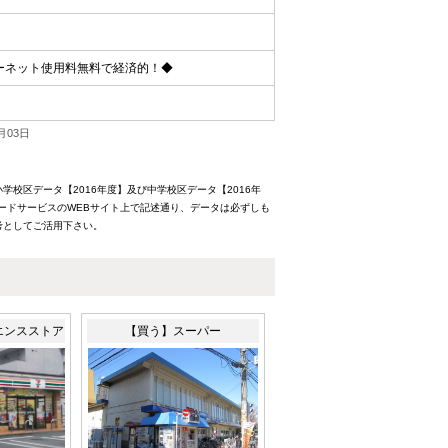
ーネット使用料無料で経済的！◆
月03日
校区データ【2016年度】及び中学校区データ【2016年
ードサービスのWEBサイト上で記述通り、データは必ずしも
考としてご活用下さい。
エンスストア
【買う】スーパー