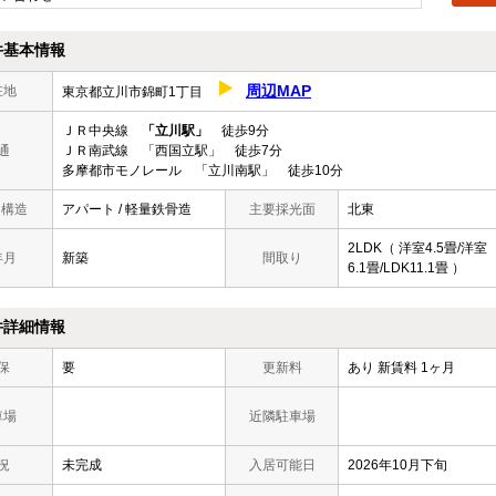
件基本情報
周辺MAP
在地
東京都立川市錦町1丁目
ＪＲ中央線
「立川駅」
徒歩9分
通
ＪＲ南武線 「西国立駅」 徒歩7分
多摩都市モノレール 「立川南駅」 徒歩10分
/ 構造
アパート / 軽量鉄骨造
主要採光面
北東
2LDK（ 洋室4.5畳/洋室
年月
新築
間取り
6.1畳/LDK11.1畳 ）
件詳細情報
保
要
更新料
あり 新賃料 1ヶ月
車場
近隣駐車場
況
未完成
入居可能日
2026年10月下旬