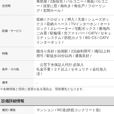
角部屋 / 2面採光 / バルコニー / 南面バルコニ
ー / 浴室に窓 / 南向き / 角住戸 / フローリン
住空間
グ / 玄関ホール /
収納 / クロゼット / 押入 / 天袋 / シューズボッ
クス / 収納スペース / TVインターホン / オート
ロック / エレベーター / 宅配ボックス / 敷地内
設備・サービス
ごみ置 / 駐輪場 / 光ファイバー / CATV / セキュ
リティシステム / 防犯カメラ / BS･CS / CATV
インターネット /
陽当り良好 / 始発駅 / 2沿線利用可 / 3駅以上利
特徴
用可 / 駅徒歩10分以内 / 通風良好 /
公営下水保証人代行:必加入
礼金不要 / ２Ｆ以上 / セキュリティ会社加入
条件・その他
済 /
-
備考
※各種情報と現状に差異がある場合は、現状優先となります。
設備詳細情報
マンション / RC造(鉄筋コンクリート造)
種別 / 構造