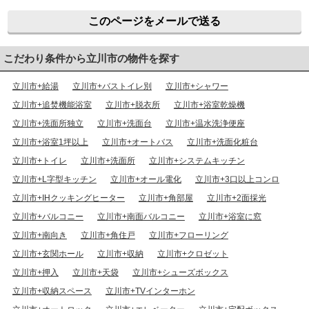
このページをメールで送る
こだわり条件から立川市の物件を探す
立川市+給湯
立川市+バストイレ別
立川市+シャワー
立川市+追焚機能浴室
立川市+脱衣所
立川市+浴室乾燥機
立川市+洗面所独立
立川市+洗面台
立川市+温水洗浄便座
立川市+浴室1坪以上
立川市+オートバス
立川市+洗面化粧台
立川市+トイレ
立川市+洗面所
立川市+システムキッチン
立川市+L字型キッチン
立川市+オール電化
立川市+3口以上コンロ
立川市+IHクッキングヒーター
立川市+角部屋
立川市+2面採光
立川市+バルコニー
立川市+南面バルコニー
立川市+浴室に窓
立川市+南向き
立川市+角住戸
立川市+フローリング
立川市+玄関ホール
立川市+収納
立川市+クロゼット
立川市+押入
立川市+天袋
立川市+シューズボックス
立川市+収納スペース
立川市+TVインターホン