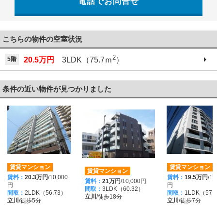
電話でお問合せ
042-521-6330
こちらの物件の空室状況
2
5階
20.5万円
3LDK（75.7ｍ
）
条件の近い物件が見つかりました
賃貸マンション
賃貸マンション
賃貸マンション
賃料：
20.3万円
/10,000
賃料：
19.5万円
/12
賃料：
21万円
/10,000円
円
円
間取：
3LDK（60.32）
間取：
2LDK（56.73）
間取：
1LDK（57.
立川
/徒歩18分
立川
/徒歩5分
立川
/徒歩7分