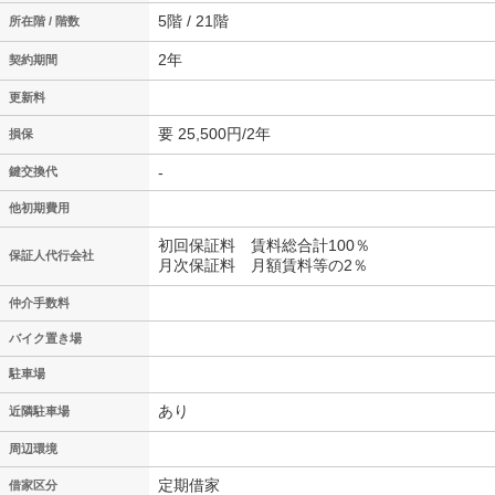
5階 / 21階
所在階 / 階数
2年
契約期間
更新料
要 25,500円/2年
損保
-
鍵交換代
他初期費用
初回保証料 賃料総合計100％
保証人代行会社
月次保証料 月額賃料等の2％
仲介手数料
バイク置き場
駐車場
あり
近隣駐車場
周辺環境
定期借家
借家区分