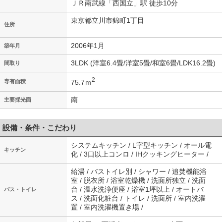
ＪＲ南武線「西国立」駅 徒歩10分
東京都立川市錦町1丁目
住所
2006年1月
築年月
3LDK (洋室6.4畳/洋室5畳/和室6畳/LDK16.2畳)
間取り
2
75.7ｍ
専有面積
南
主要採光面
設備・条件・こだわり
システムキッチン / L字型キッチン / オール電
キッチン
化 / 3口以上コンロ / IHクッキングヒーター /
給湯 / バストイレ別 / シャワー / 追焚機能浴
室 / 脱衣所 / 浴室乾燥機 / 洗面所独立 / 洗面
台 / 温水洗浄便座 / 浴室1坪以上 / オートバ
バス・トイレ
ス / 洗面化粧台 / トイレ / 洗面所 / 室内洗濯
置 / 室内洗濯機置き場 /