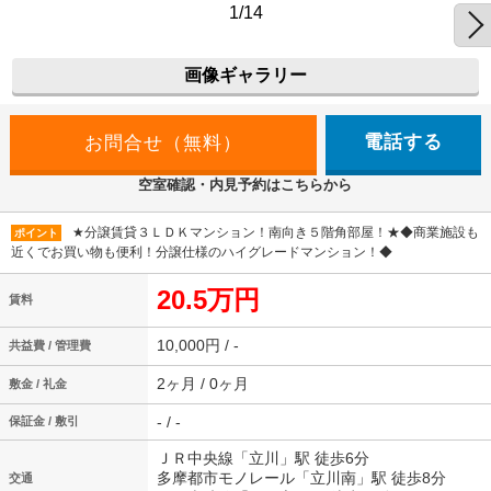
1/14
画像ギャラリー
電話する
空室確認・内見予約はこちらから
★分譲賃貸３ＬＤＫマンション！南向き５階角部屋！★◆商業施設も
ポイント
近くでお買い物も便利！分譲仕様のハイグレードマンション！◆
20.5万円
賃料
10,000円 / -
共益費 / 管理費
2ヶ月 / 0ヶ月
敷金 / 礼金
- / -
保証金 / 敷引
ＪＲ中央線「立川」駅 徒歩6分
多摩都市モノレール「立川南」駅 徒歩8分
交通