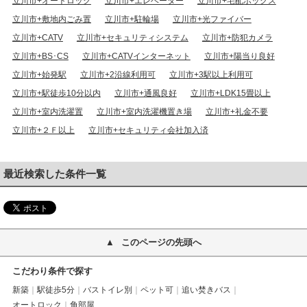
立川市+オートロック
立川市+エレベーター
立川市+宅配ボックス
立川市+敷地内ごみ置
立川市+駐輪場
立川市+光ファイバー
立川市+CATV
立川市+セキュリティシステム
立川市+防犯カメラ
立川市+BS･CS
立川市+CATVインターネット
立川市+陽当り良好
立川市+始発駅
立川市+2沿線利用可
立川市+3駅以上利用可
立川市+駅徒歩10分以内
立川市+通風良好
立川市+LDK15畳以上
立川市+室内洗濯置
立川市+室内洗濯機置き場
立川市+礼金不要
立川市+２Ｆ以上
立川市+セキュリティ会社加入済
最近検索した条件一覧
このページの先頭へ
こだわり条件で探す
新築
駅徒歩5分
バストイレ別
ペット可
追い焚きバス
オートロック
角部屋